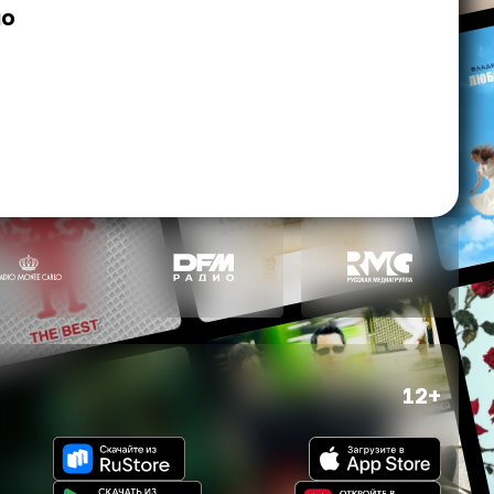
но
12+