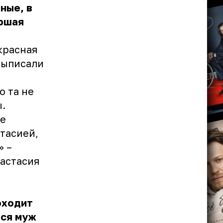
ные, в
ршая
красная
 выписали
о та не
.
же
тасией,
» –
настасия
оходит
тся
муж