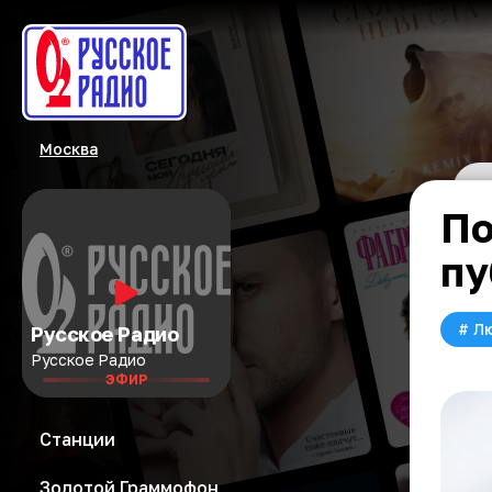
Москва
По
пу
#
Л
Русское Радио
Русское Радио
ЭФИР
Станции
Золотой Граммофон