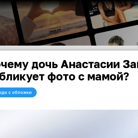
чему дочь Анастасии За
бликует фото с мамой?
юди с обложки