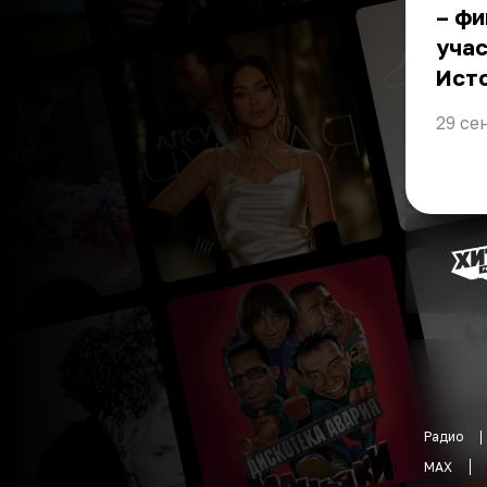
– ф
учас
Ист
29 се
Радио
MAX