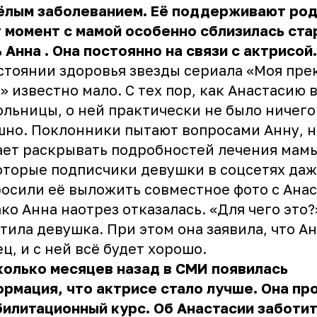
ёлым заболеванием. Её поддерживают род
 момент с мамой особенно сблизилась
ста
 Анна
. Она постоянно на связи с актрисой.
стоянии здоровья звезды сериала «Моя пре
» известно мало. С тех пор, как Анастасию
ольницы, о ней практически не было ничего
но. Поклонники пытают вопросами Анну, н
ет раскрывать подробностей лечения мамы
торые подписчики девушки в соцсетях да
осили её выложить совместное фото с Анас
ко Анна наотрез отказалась. «Для чего это?
тила девушка. При этом она заявила, что А
ец, и с ней всё будет хорошо.
олько месяцев назад в СМИ появилась
рмация, что актрисе стало лучше. Она пр
илитационный курс. Об Анастасии заботи