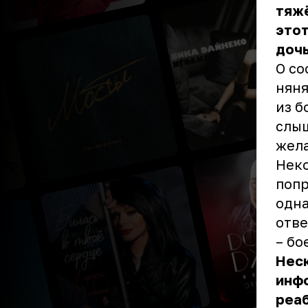
тяж
этот
дочь
О со
няня
из б
слыш
жела
Неко
попр
одна
отве
– бо
Неск
инфо
реаб