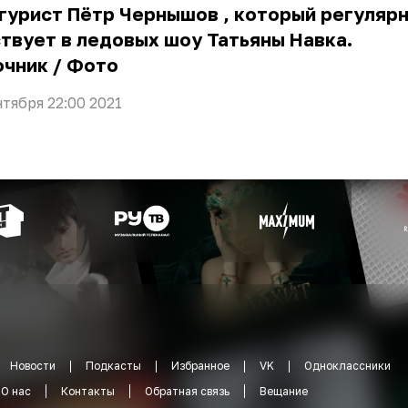
игурист Пётр Чернышов
, который регуляр
твует в ледовых шоу Татьяны Навка.
очник
/
Фото
нтября 22:00 2021
Новости
Подкасты
Избранное
VK
Одноклассники
О нас
Контакты
Обратная связь
Вещание