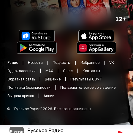
12+
Радио
Новости
Подкасты
Избранное
VK
Одноклассники
MAX
О нас
Контакты
Обратная связь
Вещание
Результаты СОУТ
Политика безопасности
Пользовательское соглашение
Выдача призов
Акции
©
"
Русское Радио
"
2026
.
Все права защищены
Русское Радио