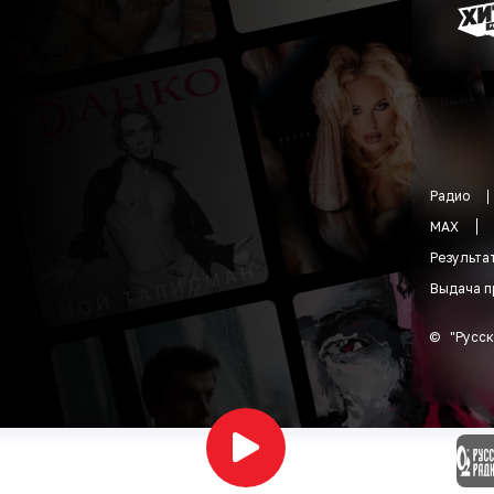
Радио
MAX
Результа
Выдача п
©
"
Русск