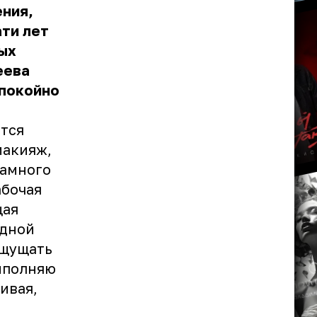
ния,
ти лет
мых
еева
спокойно
ится
макияж,
намного
абочая
щая
здной
ощущать
выполняю
ивая,