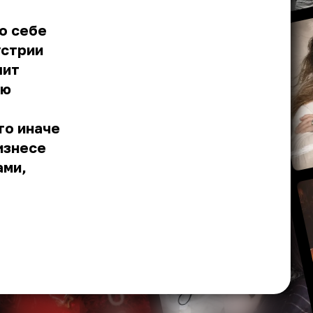
о себе
устрии
шит
ою
то иначе
изнесе
ами,