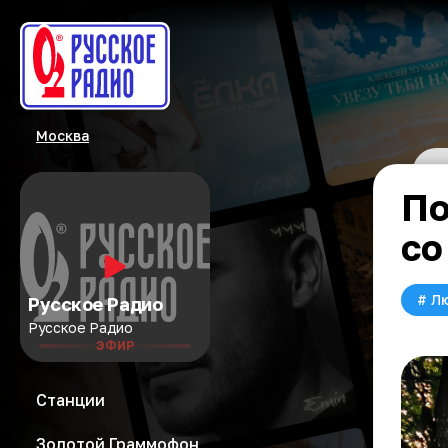
Москва
По
со
#
Л
Русское Радио
Русское Радио
ЭФИР
Станции
Золотой Граммофон