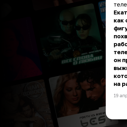
теле
Екат
как 
фигу
похв
рабо
теле
он п
выжи
кот
на р
19 ап