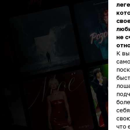
лег
кото
свое
люби
не с
отно
К вы
само
поск
быст
лоша
подч
боле
себя
свою
что 