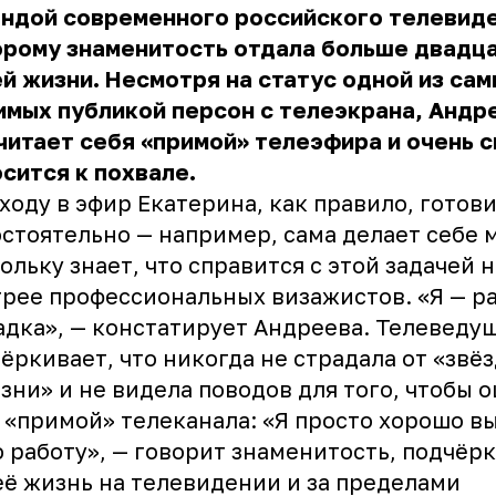
ендой современного российского телевиде
рому знаменитость отдала больше двадца
й жизни. Несмотря на статус одной из са
мых публикой персон с телеэкрана,
Андр
читает себя «примой» телеэфира и очень 
сится к похвале.
ходу в эфир Екатерина, как правило, готов
стоятельно — например, сама делает себе 
ольку знает, что справится с этой задачей 
рее профессиональных визажистов. «Я — р
дка», — констатирует Андреева. Телеведу
ёркивает, что никогда не страдала от «звё
зни» и не видела поводов для того, чтобы 
 «примой» телеканала: «Я просто хорошо 
 работу», — говорит знаменитость, подчёрк
её жизнь на телевидении и за пределами