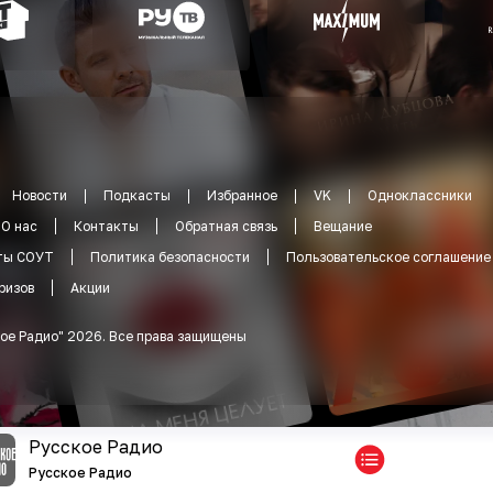
Новости
Подкасты
Избранное
VK
Одноклассники
О нас
Контакты
Обратная связь
Вещание
ты СОУТ
Политика безопасности
Пользовательское соглашение
ризов
Акции
ое Радио
"
2026
.
Все права защищены
Русское Радио
Русское Радио