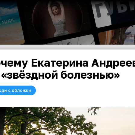
чему Екатерина Андреев
 «звёздной болезнью»
юди с обложки