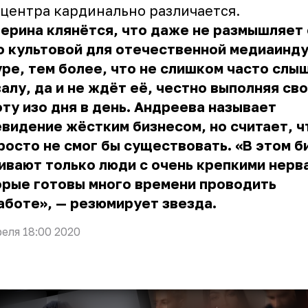
центра кардинально различается.
ерина клянётся, что даже не размышляет 
о культовой для отечественной медиаинд
ре, тем более, что не слишком часто слы
алу, да и не ждёт её, честно выполняя св
ту изо дня в день.
Андреева
называет
видение жёстким бизнесом, но считает, ч
росто не смог бы существовать. «В этом б
вают только люди с очень крепкими нерв
орые готовы много времени проводить
аботе», — резюмирует звезда.
реля 18:00 2020