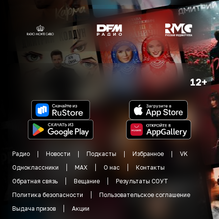
12+
Радио
Новости
Подкасты
Избранное
VK
Одноклассники
MAX
О нас
Контакты
Обратная связь
Вещание
Результаты СОУТ
Политика безопасности
Пользовательское соглашение
Выдача призов
Акции