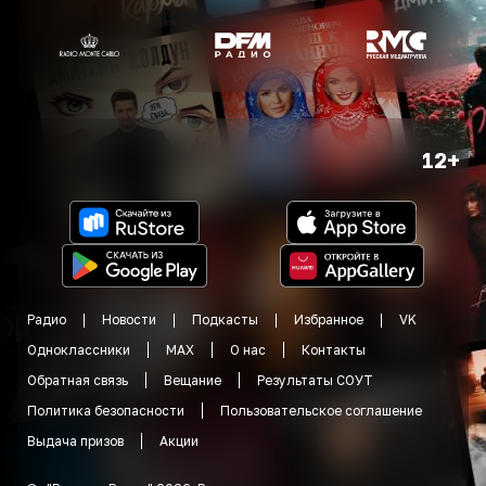
12+
Радио
Новости
Подкасты
Избранное
VK
Одноклассники
MAX
О нас
Контакты
Обратная связь
Вещание
Результаты СОУТ
Политика безопасности
Пользовательское соглашение
Выдача призов
Акции