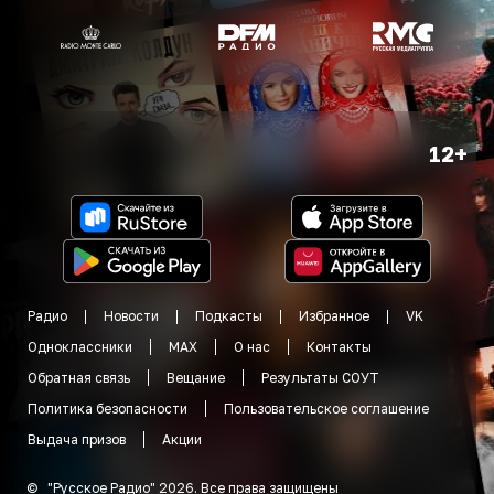
12+
Радио
Новости
Подкасты
Избранное
VK
Одноклассники
MAX
О нас
Контакты
Обратная связь
Вещание
Результаты СОУТ
Политика безопасности
Пользовательское соглашение
Выдача призов
Акции
©
"
Русское Радио
"
2026
.
Все права защищены