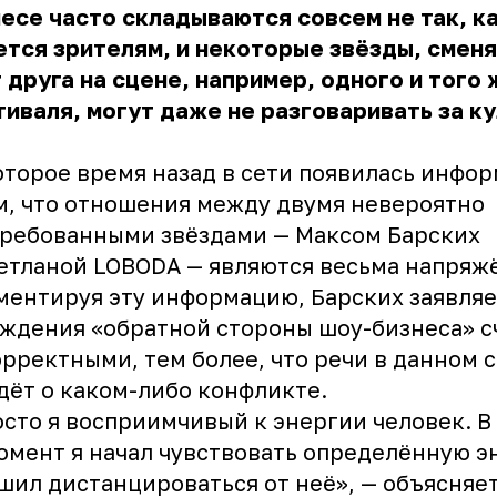
есе часто складываются совсем не так, к
ется зрителям, и некоторые звёзды, сме
 друга на сцене, например, одного и того 
иваля, могут даже не разговаривать за к
.
торое время назад в сети появилась инфо
м, что отношения между двумя невероятно
ребованными звёздами — Максом Барских
етланой LOBODA
— являются весьма напря
ентируя эту информацию, Барских заявляет
ждения «обратной стороны шоу-бизнеса» с
рректными, тем более, что речи в данном 
дёт о каком-либо конфликте.
сто я восприимчивый к энергии человек. В
омент я начал чувствовать определённую 
шил дистанцироваться от неё», — объясняет