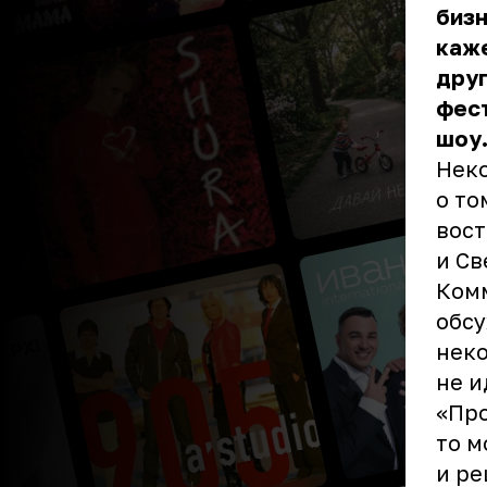
бизн
каж
друг
фест
шоу
Неко
о то
вост
и
Св
Комм
обсу
неко
не и
«Про
то м
и ре