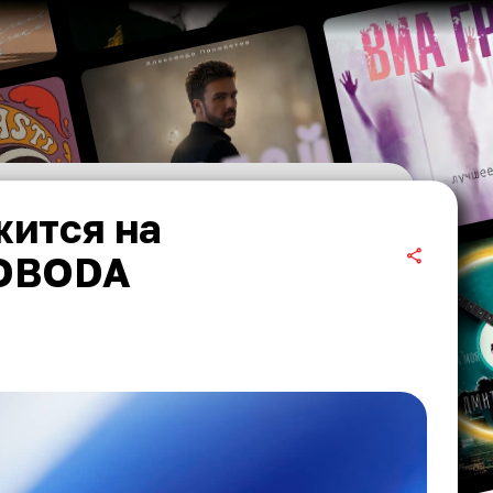
жится на
LOBODA