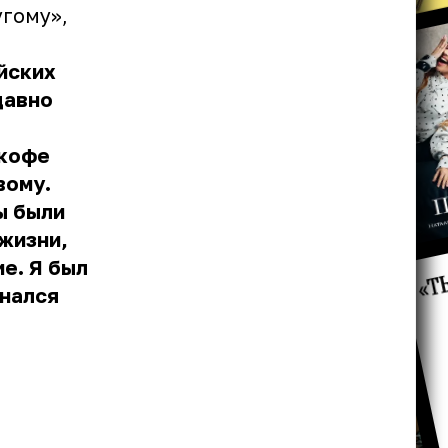
угому»,
йских
давно
 кофе
вому.
ы были
 жизни,
е. Я был
знался