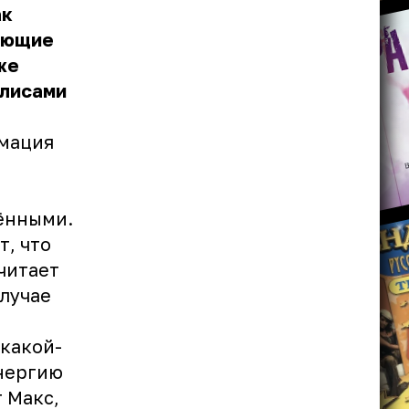
ак
няющие
же
улисами
рмация
жёнными.
, что
читает
случае
 какой-
энергию
 Макс,