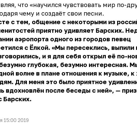
вляя, что «научился чувствовать мир по-др
одаря чему и создаёт свои песни.
те с тем, общение с некоторыми из росси
енитостей приятно удивляет Барских. Не
ании аэропорта одного из городов певец
етился с Ёлкой. «Мы пересеклись, выпили
зговорились, и я для себя открыл её по-но
безумно глубокая, безумно интересная. М
дной волне в плане отношения к музыке, к
дям. Для меня это было приятное удивлени
ь вдохновлён после беседы с ней», — при
 Барских.
я 15:00 2019