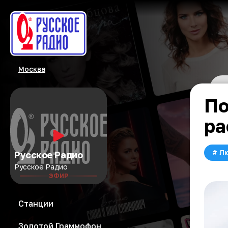
Москва
По
ра
#
Л
Русское Радио
Русское Радио
ЭФИР
Станции
Золотой Граммофон