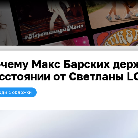
чему Макс Барских дер
сстоянии от Светланы 
юди с обложки