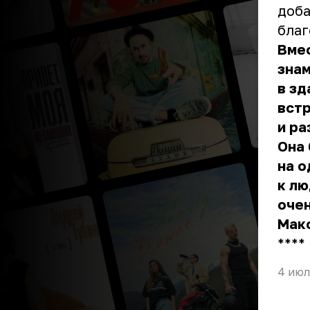
доба
благ
Вмес
знам
в зд
встр
и ра
Она 
на о
к лю
очен
Макс
** **
4 июл