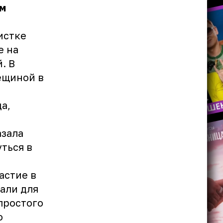
ом
истке
е на
. В
ещиной в
а,
азала
ться в
астие в
али для
простого
о