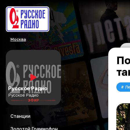
Москва
По
та
#
Л
Русское Радио
Русское Радио
ЭФИР
Станции
Золотой Граммофон