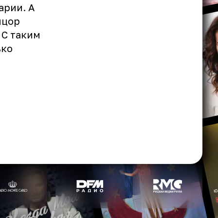
арии. А
нцор
 С таким
ько