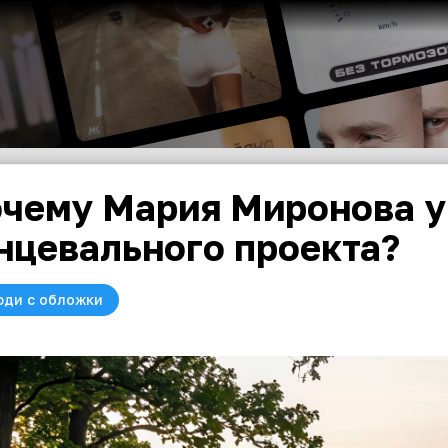
чему Мария Миронова у
нцевального проекта?
юди с обложки