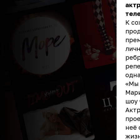
актр
тел
К со
прод
прем
личн
ребр
репе
одна
«Мы 
Мари
шоу 
Актр
прое
неё 
жизн