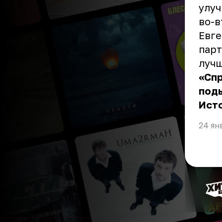
улуч
во-в
Евге
парт
лучш
«Спр
поды
Ист
24 ян