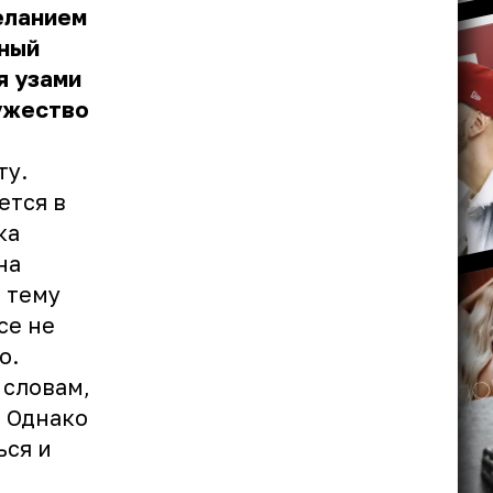
еланием
нный
я узами
мужество
ту.
ется в
ка
на
 тему
се не
о.
 словам,
. Однако
ься и