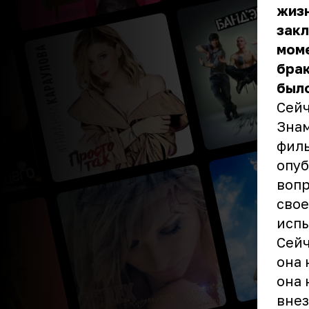
жизн
закл
моме
брак
был
Сейч
Знам
филь
опуб
вопр
свое
испы
Сейч
она 
она 
внез