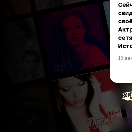
Сейч
свид
своё
Актр
сетя
Ист
19 де