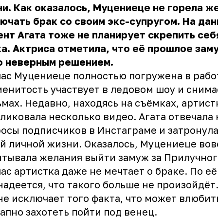
и. Как оказалось, Муцениеце не горела ж
ючать брак со своим экс-супругом. На да
нт Агата тоже не планирует скрепить себ
а. Актриса отметила, что её прошлое за
о неверным решением.
ас Муцениеце полностью погружена в рабо
енитость участвует в ледовом шоу и снима
мах. Недавно, находясь на съёмках, артист
ликовала несколько видео. Агата отвечала 
осы подписчиков в Инстаграме и затронула
й личной жизни. Оказалось, Муцениеце вов
тывала желания выйти замуж за Прилучног
ас артистка даже не мечтает о браке. По её
надеется, что такого больше не произойдёт
не исключает того факта, что может влюбит
апно захотеть пойти под венец.