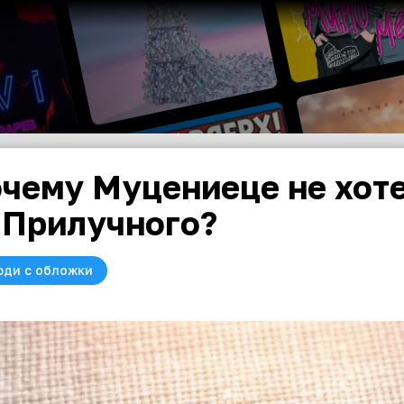
чему Муцениеце не хот
 Прилучного?
юди с обложки