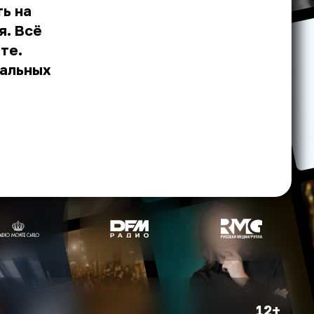
ь на
я. Всё
те.
иальных
12+