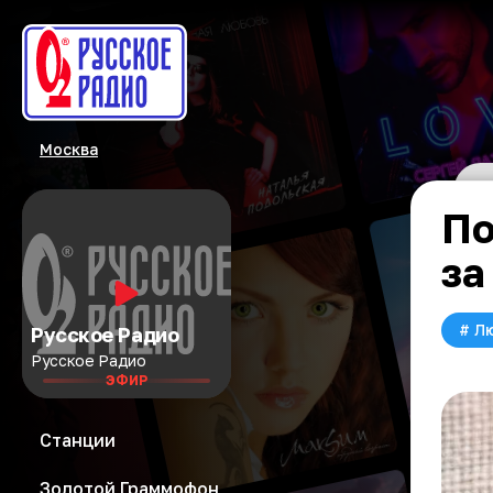
Москва
По
за
#
Л
Русское Радио
Русское Радио
ЭФИР
Станции
Золотой Граммофон