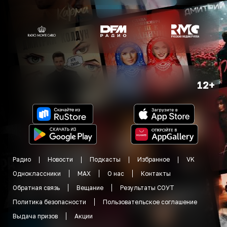
12+
Радио
Новости
Подкасты
Избранное
VK
Одноклассники
MAX
О нас
Контакты
Обратная связь
Вещание
Результаты СОУТ
Политика безопасности
Пользовательское соглашение
Выдача призов
Акции