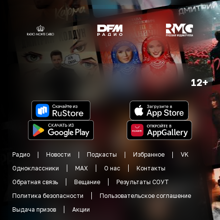
12+
Радио
Новости
Подкасты
Избранное
VK
Одноклассники
MAX
О нас
Контакты
Обратная связь
Вещание
Результаты СОУТ
Политика безопасности
Пользовательское соглашение
Выдача призов
Акции