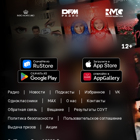
12+
Радио
Новости
Подкасты
Избранное
VK
Одноклассники
MAX
О нас
Контакты
Обратная связь
Вещание
Результаты СОУТ
Политика безопасности
Пользовательское соглашение
Выдача призов
Акции