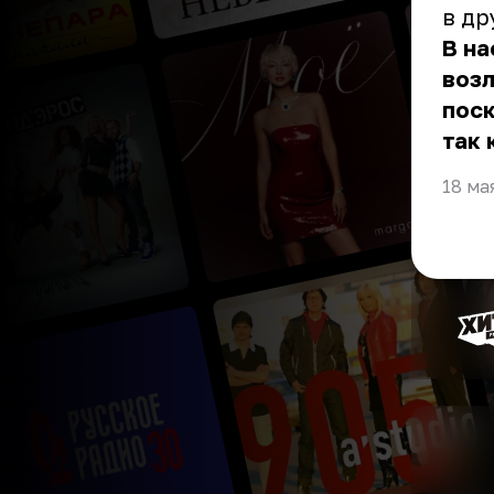
в др
В н
воз
поск
так 
18 ма