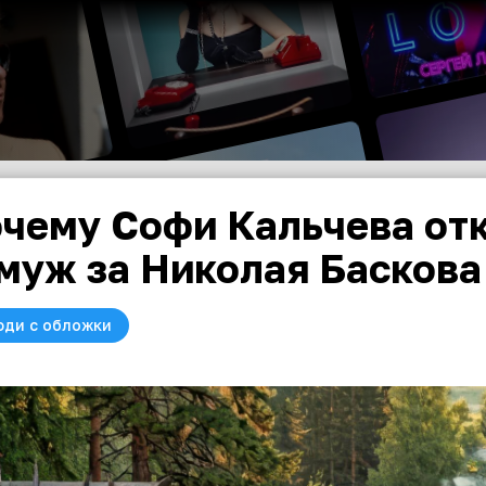
чему Софи Кальчева от
муж за Николая Баскова
юди с обложки