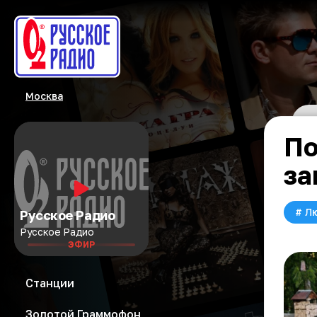
Москва
По
за
#
Л
Русское Радио
Русское Радио
ЭФИР
Станции
Золотой Граммофон