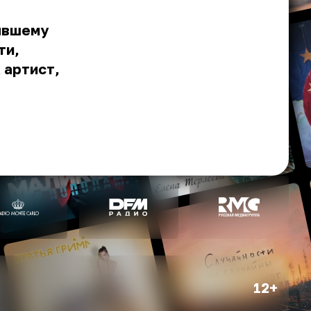
ывшему
ти,
 артист,
12+