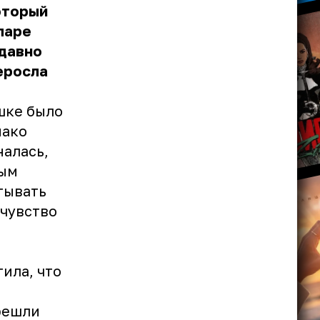
оторый
паре
едавно
еросла
шке было
нако
налась,
ным
тывать
 чувство
ила, что
решли