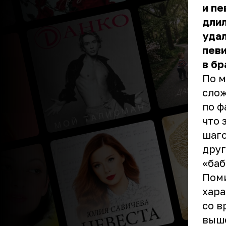
и пе
длил
уда
певи
в бр
По м
слож
по ф
что 
шаго
друг
«баб
Поми
хара
со в
выш