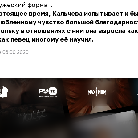
ужеский формат.
астоящее время, Кальчева испытывает к б
любленному чувство большой благодарнос
ольку в отношениях с ним она выросла как
как певец многому её научил.
я 06:00 2020