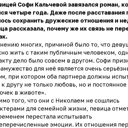
вицей Софи Кальчевой завязался роман, к
ся четыре года. Даже после расставания 
лось сохранить дружеские отношения и н
ца рассказала, почему же их связь не пер
ак.
нению многих, причиной было то, что деву
но жить с таким публичным человеком, од
акту дело было совсем в другом. Софи приз
замужество для неё является очень серьёз
м, при котором оба партнера должны испы
 к другу не только любовь, но и постоянное
очек в животе».
мо того, что они с Николаем не сошлись
ктерами для семейной жизни, певица отмет
ременем перестала испытывать
еперечисленные эмоции. Их отношения пе