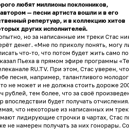
рого любят миллионы поклонников,
 автором — песни артиста вошли и в его
твенный репертуар, и в коллекцию хитов
торых других исполнителей.
пытно, но за написанные им треки Стас ни
ерёт денег. «Мне по приколу понять, могу л
писать что-то, что потом будет жить само по
казал Пьеха в прямом эфире программы «Т
елеканале RU.TV. При этом, Стас уверен, чт
ебе песня, например, талантливого молодог
то не может и не должна стоить дороже 20
ч рублей, тем более, что за своё произведе
р впоследствии будет получать отчисления
мая, что некоторые из написанных им тре
мают лидирующие строчки в чартах, Стас п
же не намерен получать за них гонорары. С