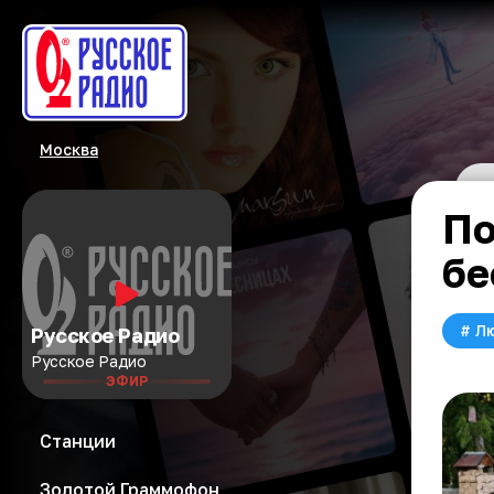
Москва
По
бе
#
Л
Русское Радио
Русское Радио
ЭФИР
Станции
Золотой Граммофон