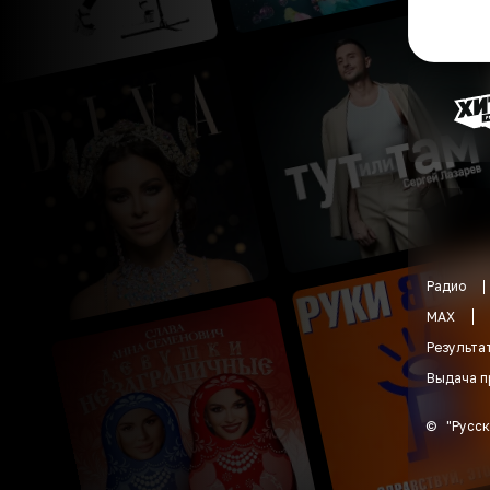
Радио
MAX
Результа
Выдача п
©
"
Русск