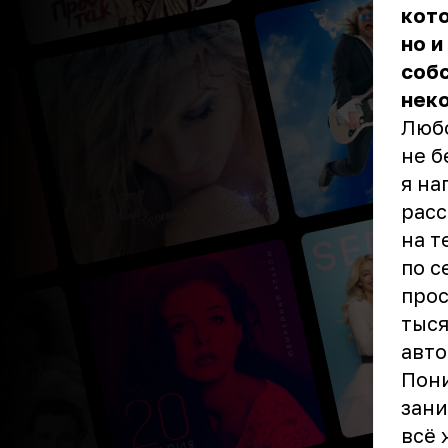
кото
но и
собс
неко
Любо
не б
я на
расс
на т
по с
прос
тыся
авто
Пони
зани
всё 