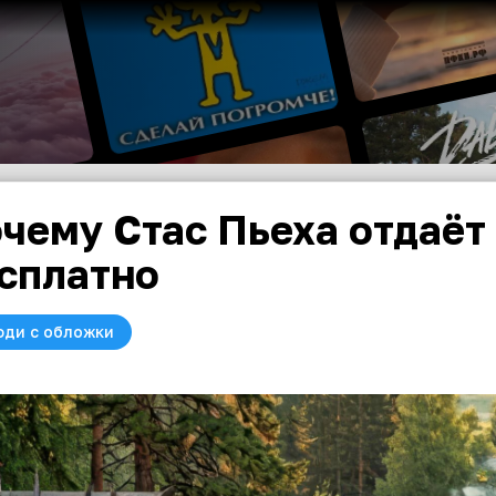
чему Стас Пьеха отдаёт
сплатно
юди с обложки