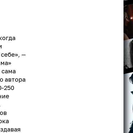
когда
и
 себе», —
ема»
о сама
о автора
0-250
ние
.
ков
ока
оздавая