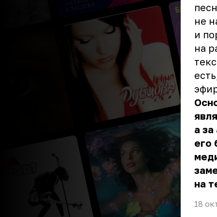
песн
не н
и по
на р
текс
есть
эфи
Осно
явля
а за
его 
меди
заме
на т
18 ок