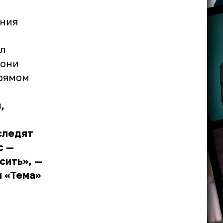
ения
ал
 они
прямом
,
следят
с —
сить», —
ы «Тема»