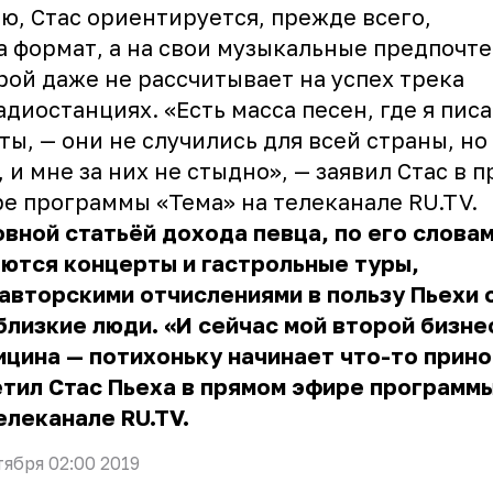
ю, Стас ориентируется, прежде всего,
а формат, а на свои музыкальные предпочт
рой даже не рассчитывает на успех трека
адиостанциях. «Есть масса песен, где я пис
ты, — они не случились для всей страны, но
, и мне за них не стыдно», — заявил Стас в 
ре
программы «Тема» на телеканале RU.TV
.
вной статьёй дохода певца, по его словам
ются концерты и гастрольные туры,
 авторскими отчислениями в пользу Пьехи 
близкие люди. «И сейчас мой второй бизне
цина — потихоньку начинает что-то прино
тил Стас Пьеха в прямом эфире программ
елеканале RU.TV.
тября 02:00 2019