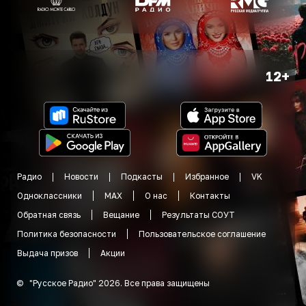
12+
Радио
Новости
Подкасты
Избранное
VK
Одноклассники
MAX
О нас
Контакты
Обратная связь
Вещание
Результаты СОУТ
Политика безопасности
Пользовательское соглашение
Выдача призов
Акции
©
"
Русское Радио
"
2026
.
Все права защищены