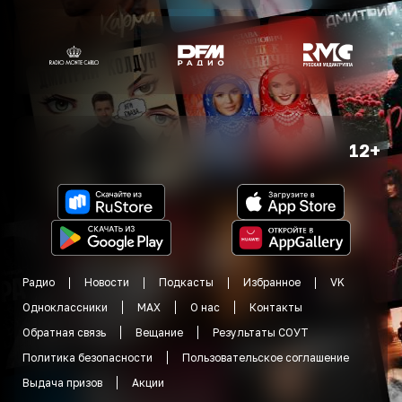
12+
Радио
Новости
Подкасты
Избранное
VK
Одноклассники
MAX
О нас
Контакты
Обратная связь
Вещание
Результаты СОУТ
Политика безопасности
Пользовательское соглашение
Выдача призов
Акции