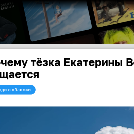
чему тёзка Екатерины В
щается
юди с обложки