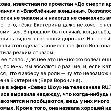
ова, известная по проектам «До смерти к
анча» и «Влюблённые женщины». Оказалос
стки не знакомы и никогда не снимались в
е того, тёзка Екатерины даже не хочет с не
омиться. В прошлом был случай, когда звёз
ались рядом на красной дорожке. На прось
алистов сделать совместное фото Волкова
тила резким отказом.
 её право. Для неё это немножко болезненн
, почему. Мы абсолютно разные, и, если Ка
ся, что я заберу её роли — ну это невозможн
ена Екатерина (Вера Воронина).
е в эфире «Север Шоу» на телеканале RU.
иса выразила надежду, что когда-нибудь 
акомятся и пообщаются, ведь у них много
омых. Кроме того, она назвала хорошей и