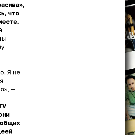
расива»,
ь, что
месте.
й
ды
бу
о. Я не
тя
о», —
TV
они
 общих
деей