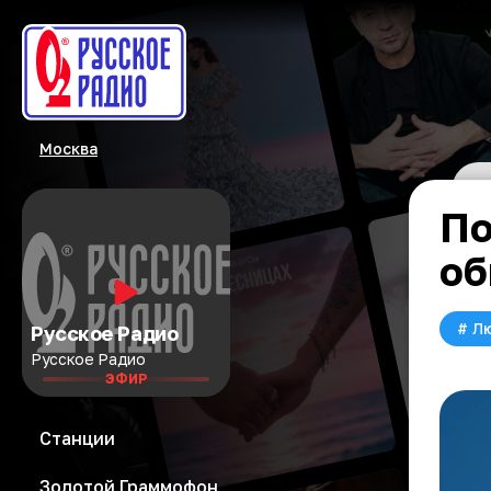
Москва
По
об
#
Л
Русское Радио
Русское Радио
ЭФИР
Станции
Золотой Граммофон