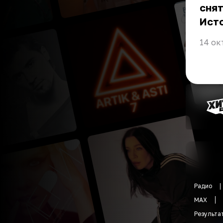
снят
Ист
14 ок
Радио
MAX
Результа