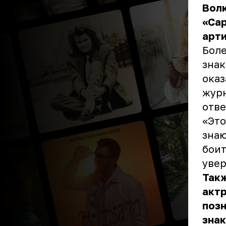
Волк
«Сар
арти
Боле
знак
оказ
журн
отве
«Это
знаю
боит
увер
Такж
актр
позн
знак