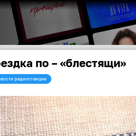
ездка по – «блестящи»
вости радиостанции