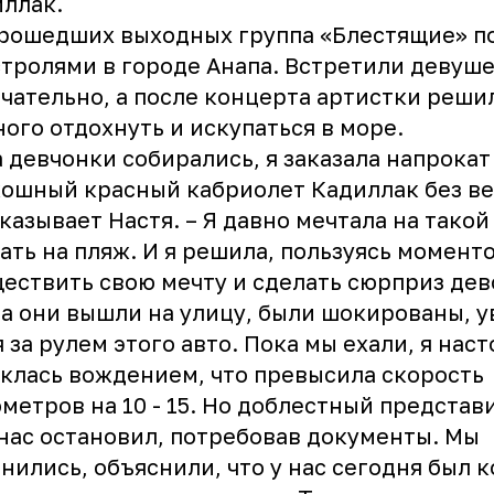
ллак.
рошедших выходных группа «Блестящие» п
стролями в городе Анапа. Встретили девуш
чательно, а после концерта артистки реши
ого отдохнуть и искупаться в море.
 девчонки собирались, я заказала напрокат
ошный красный кабриолет Кадиллак без вер
казывает Настя. – Я давно мечтала на тако
ать на пляж. И я решила, пользуясь момент
ествить свою мечту и сделать сюрприз дев
а они вышли на улицу, были шокированы, 
 за рулем этого авто. Пока мы ехали, я нас
клась вождением, что превысила скорость
метров на 10 - 15. Но доблестный представ
нас остановил, потребовав документы. Мы
нились, объяснили, что у нас сегодня был 