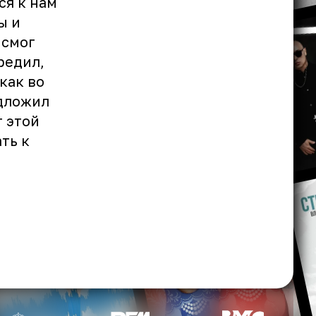
ся к нам
ы и
 смог
редил,
как во
едложил
т этой
ть к
в