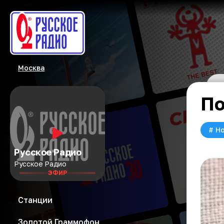
Москва
По
#
Но
Русское Радио
Русское Радио
ЭФИР
Станции
Золотой Граммофон