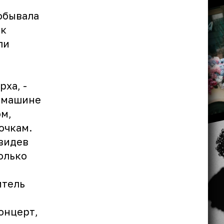
обывала
ек
ли
ха, -
й машине
ом,
очкам.
увидев
только
итель
концерт,