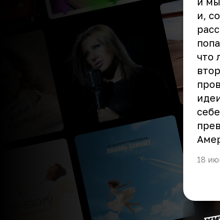
и мы
и, с
расс
попа
что 
втор
пров
идеи
себе
прев
Амер
18 ию