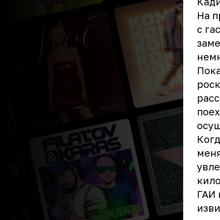
Кади
На п
с га
заме
немн
Пока
роск
расс
поех
осущ
Когд
меня
увле
кило
ГАИ 
изви