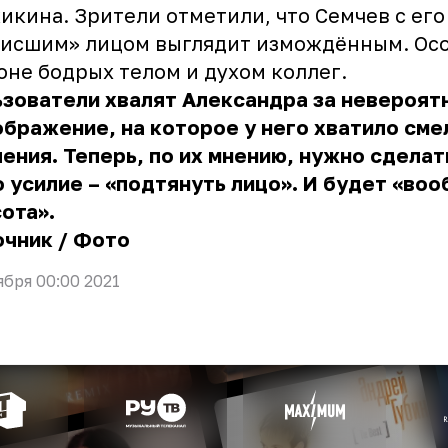
кина. Зрители отметили, что Семчев с его
висшим» лицом выглядит измождённым. Ос
оне бодрых телом и духом коллег.
зователи хвалят Александра за невероят
бражение, на которое у него хватило сме
ения. Теперь, по их мнению, нужно сдела
 усилие – «подтянуть лицо». И будет «во
сота».
очник
/
Фото
ября 00:00 2021