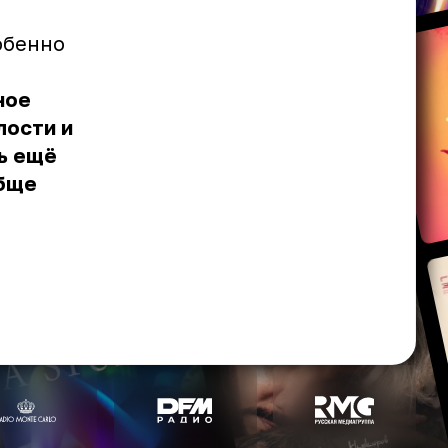
обенно
ное
лости и
ть ещё
обще