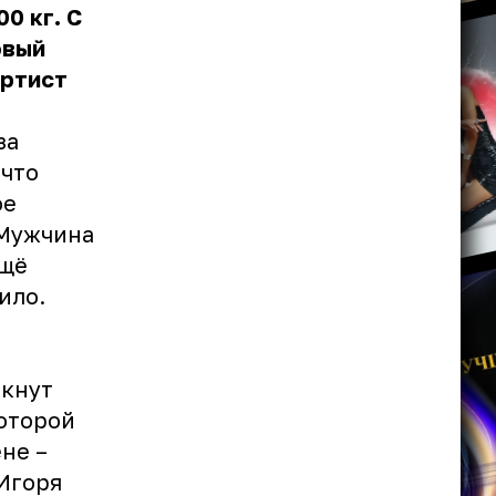
0 кг. С
овый
артист
за
 что
ое
 Мужчина
ещё
ило.
лкнут
которой
не –
 Игоря