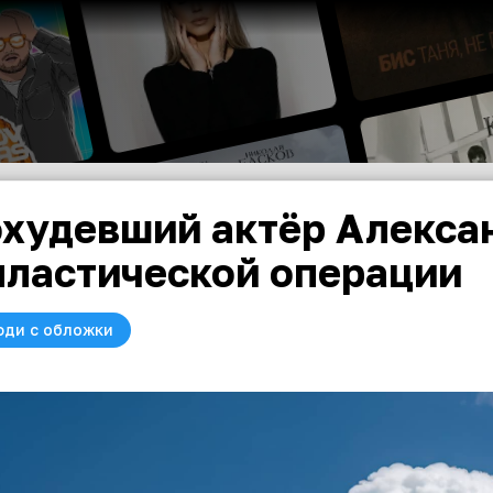
худевший актёр Алекса
пластической операции
юди с обложки