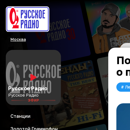
Москва
По
о 
#
Л
Русское Радио
Русское Радио
ЭФИР
Станции
Золотой Граммофон