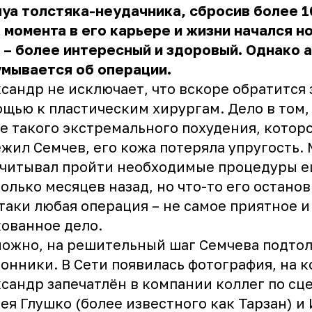
уа толстяка-неудачника, сбросив более 10
 момента в его карьере и жизни начался н
 – более интересный и здоровый. Однако 
мывается об операции.
сандр не исключает, что вскоре обратится 
щью к пластическим хирургам. Дело в том,
е такого экстремального похудения, котор
жил Семчев, его кожа потеряла упругость.
считывал пройти необходимые процедуры 
олько месяцев назад, но что-то его останов
таки любая операция – не самое приятное и
ованное дело.
ожно, на решительный шаг Семчева подто
онники. В Сети появилась фотография, на 
сандр запечатлён в компании коллег по сце
ея Глушко (более известного как Тарзан) и