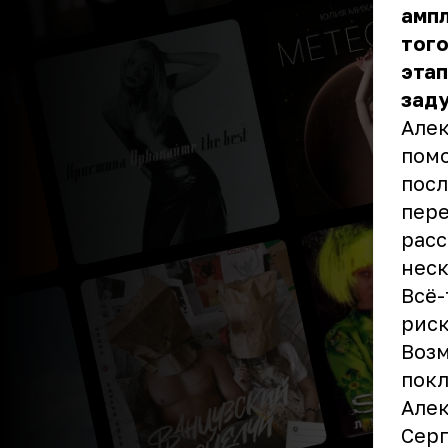
ампл
того
этап
заду
Алек
помо
посл
пере
рас
неск
Всё-
риск
Возм
покл
Алек
Серг