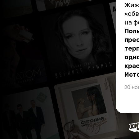
Жижи
«об
на ф
Поль
прео
терп
одно
кра
Ист
20 но