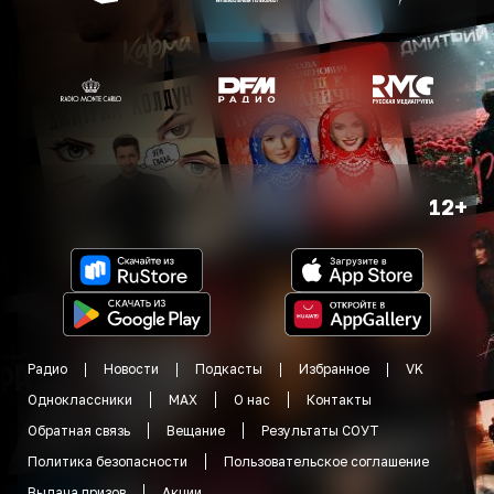
12+
Радио
Новости
Подкасты
Избранное
VK
Одноклассники
MAX
О нас
Контакты
Обратная связь
Вещание
Результаты СОУТ
Политика безопасности
Пользовательское соглашение
Выдача призов
Акции