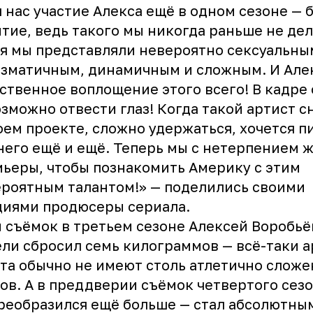
 нас участие Алекса ещё в одном сезоне — 
тие, ведь такого мы никогда раньше не дел
я мы представляли невероятно сексуальны
зматичным, динамичным и сложным. И Але
ственное воплощение этого всего! В кадре 
зможно отвести глаз! Когда такой артист с
оем проекте, сложно удержаться, хочется п
него ещё и ещё. Теперь мы с нетерпением 
ьеры, чтобы познакомить Америку с этим
роятным талантом!» — поделились своими
циями продюсеры сериала.
 съёмок в третьем сезоне Алексей Воробьёв
ли сбросил семь килограммов — всё-таки 
та обычно не имеют столь атлетично слож
ов. А в преддверии съёмок четвертого сез
реобразился ещё больше — стал абсолютны