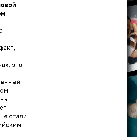
новой
ом
а
факт,
ах, это
данный
мом
ень
дет
не стали
сийским