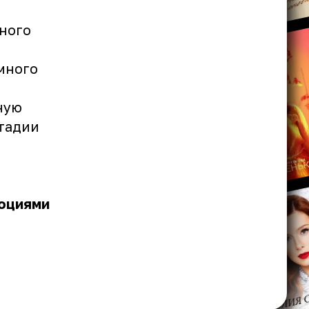
вного
много
.
ную
стадии
моциями