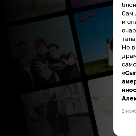
бло
Сам 
и оп
очар
тала
Но в
драм
сам
«Сыг
аме
инос
Але
2 ноя