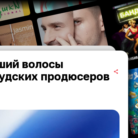
ший волосы
вудских продюсеров