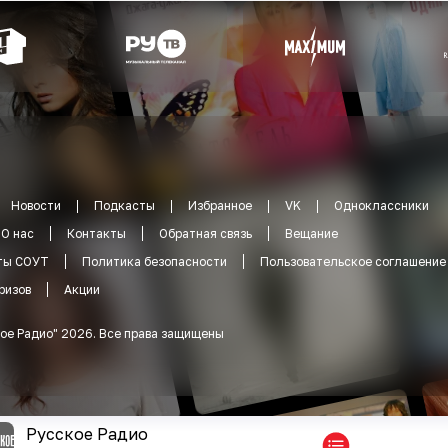
Новости
Подкасты
Избранное
VK
Одноклассники
О нас
Контакты
Обратная связь
Вещание
ты СОУТ
Политика безопасности
Пользовательское соглашение
ризов
Акции
ое Радио
"
2026
.
Все права защищены
Русское Радио