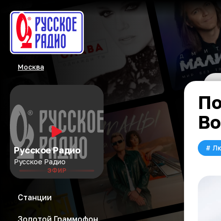
Москва
По
Во
#
Л
Русское Радио
Русское Радио
ЭФИР
Станции
Золотой Граммофон