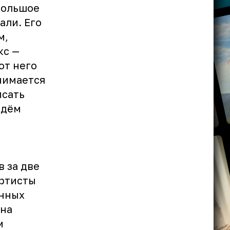
большое
али. Его
м,
кс —
от него
нимается
исать
ждём
 за две
артисты
енных
она
м