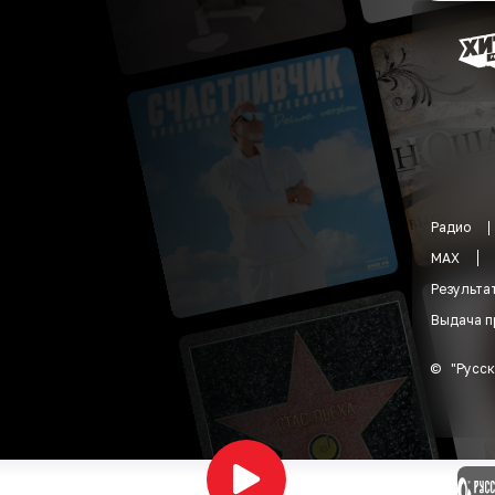
Радио
MAX
Результа
Выдача п
©
"
Русск