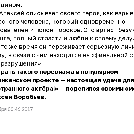
ндином.
Алексей описывает своего героя, как взры
асного человека, который одновременно
ователен и полон пороков. Это артист безу
нта, полный страсти и любви к своему делу
 то же время он переживает серьёзную лич
у, в связи с чем находится на «финальной 
оразрушения».
рать такого персонажа в популярном
риканском проекте — настоящая удача для
транного актёра!» — поделился своими э
ксей Воробьёв.
бря 09:49 2017