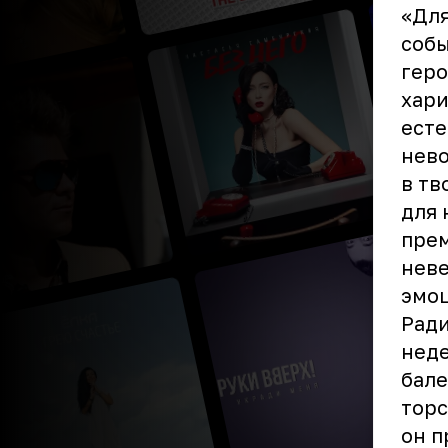
«Для
собы
геро
хари
есте
нево
в тв
для 
прем
неве
эмо
Ради
неде
бале
торс
он п