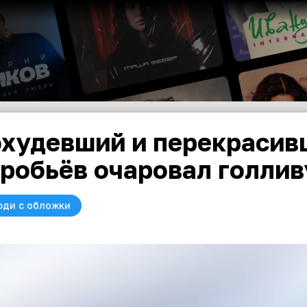
худевший и перекрасив
робьёв очаровал голли
юди с обложки