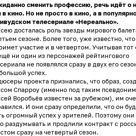
иданно сменить профессию, речь идёт о 
 в кино. Но не просто в кино, а в популярн
ливудском телесериале «Нереально».
сею досталась роль звезды мирового балет
етьем сезоне. Более того, уже известно, что
римет участие и в четвертом. Учитывая тот 
ещё ни один из персонажей рейтингового
сериала не появлялся сразу в двух его сезон
большой успех.
юсеры проекта признались, что образ, соз
сом Спарроу (именно под таким псевдони
сей Воробьёв известен за рубежом), им оч
авился. И они сразу определили, что он бу
ь огромный успех у зрителей. Поэтому они 
о раздумывать и продлили контракт с рос
стом сразу на четвертый сезон.