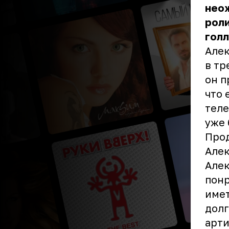
неож
роли
гол
Алек
в тр
он п
что 
теле
уже 
Прод
Алек
Алек
понр
имет
долг
арти