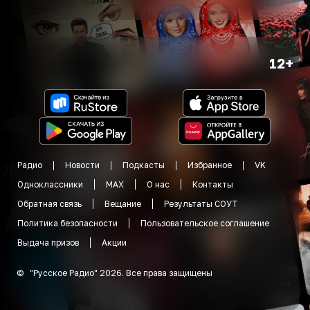
12+
Радио
Новости
Подкасты
Избранное
VK
Одноклассники
MAX
О нас
Контакты
Обратная связь
Вещание
Результаты СОУТ
Политика безопасности
Пользовательское соглашение
Выдача призов
Акции
©
"
Русское Радио
"
2026
.
Все права защищены