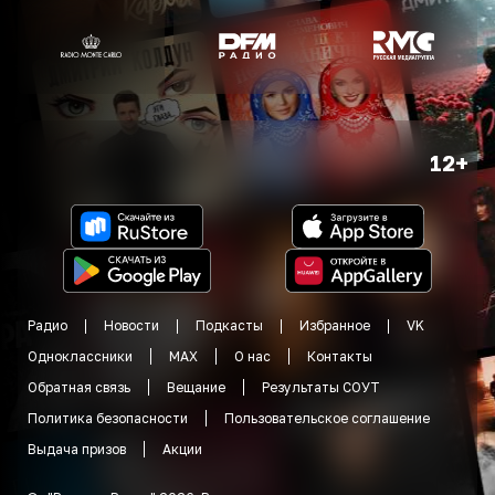
12+
Радио
Новости
Подкасты
Избранное
VK
Одноклассники
MAX
О нас
Контакты
Обратная связь
Вещание
Результаты СОУТ
Политика безопасности
Пользовательское соглашение
Выдача призов
Акции