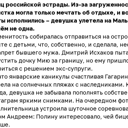
ц российской эстрады. Из-за загруженно
стка могла только мечтать об отдыхе, и в
ы исполнились – девушка улетела на Мал
ём не одна.
енитость собиралась отправиться на остро
те с детьми, что, собственно, и сделала, н
апрет бывшего мужа.
Дмитрий Исхаков пыт
стить дочку Мию за границу, но ему пришл
иться с решением экс-супруги.
что январские каникулы счастливая Гагарин
ела на солнечных пляжах с наследниками. 
да, девушка не забывала пополнять собств
аграм яркими снимками. На очередном фо
лнительница устроила шуточное соревнова
м Андреем: Полину интересовало, чей биц
ше.