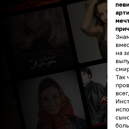
певи
арти
мечт
прич
Знам
вмес
на з
выпу
смир
Так 
пров
всег
Инст
испо
сыно
боль