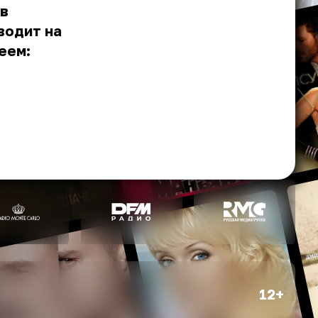
 в
водит на
еем:
12+