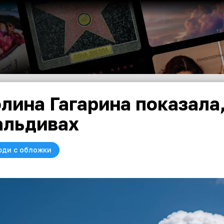
лина Гагарина показала,
льдивах
юди с обложки