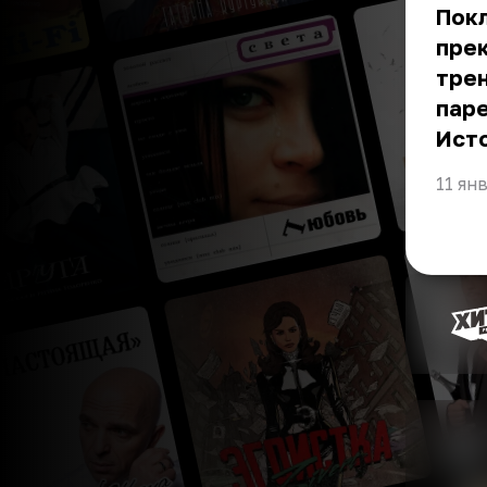
Покл
прек
трен
паре
Ист
11 ян