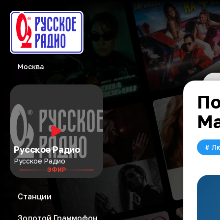
Москва
По
Ма
#
Л
Русское Радио
Русское Радио
ЭФИР
Станции
Золотой Граммофон