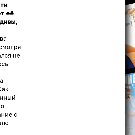
сти
от её
ьдивы,
ва
есмотря
ался
не
ось
а
Как
енный
то
ние с
епс