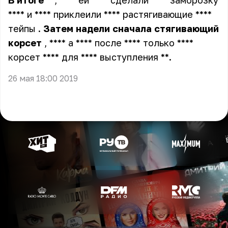
В
итоге
** , **** ей **** сделали **** заморозку
**** и **** приклеили **** растягивающие ****
тейпы
.
Затем
надели
сначала
стягивающий
корсет
, **** а **** после **** только ****
корсет **** для **** выступления **
.
26 мая 18:00 2019