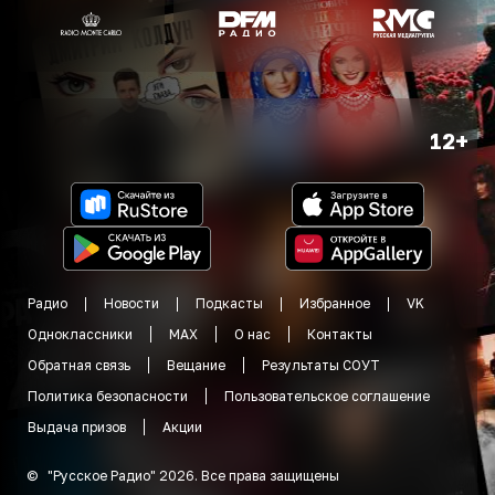
12+
Радио
Новости
Подкасты
Избранное
VK
Одноклассники
MAX
О нас
Контакты
Обратная связь
Вещание
Результаты СОУТ
Политика безопасности
Пользовательское соглашение
Выдача призов
Акции
©
"
Русское Радио
"
2026
.
Все права защищены