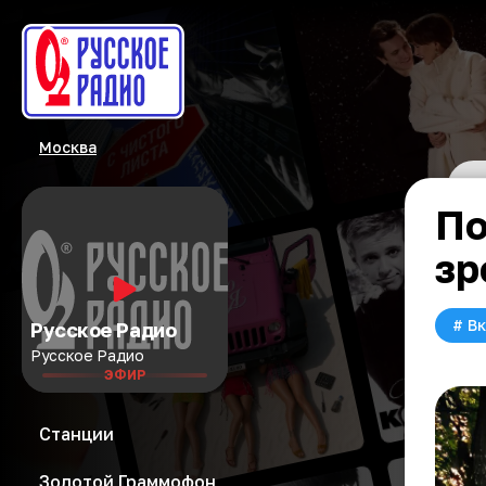
Москва
По
зр
#
Вк
Русское Радио
Русское Радио
ЭФИР
Станции
Золотой Граммофон