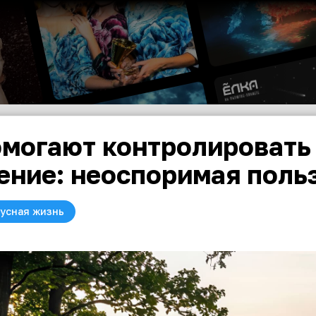
могают контролировать
ение: неоспоримая поль
усная жизнь