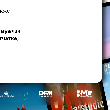
акже
у мужчин
тчатке,