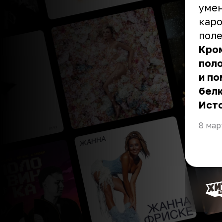
умен
каро
поле
Кром
пол
и по
белк
Ист
8 мар