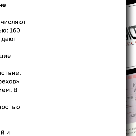
не
ичисляют
ю: 160
 дают
щие
йствие.
рехов»
ем. В
ностью
й и