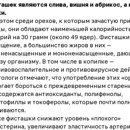
ашек являются слива, вишня и абрикос, а 
и.
этом среди орехов, к которым зачастую пр
ы, они обладают наименьшей калорийность
рий на 30 грамм (около 49 ядер). Фисташки
щение, а большинство жиров в них —
иненасыщенные и мононенасыщенные, даю
зу организму. В том числе в копилке —
ивовоспалительное и противовирусное де
ологи отмечают, что употребление этих «о
гает бороться с преждевременным старени
содержатся антиоксиданты, полифенолы,
тофиллы и токоферолы, которые почти пол
иваются.
е фисташки снижают уровень «плохого»
стерина, увеличивают эластичность артери