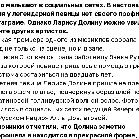
о мелькают в социальных сетях. В настоя
я у легендарной певицы нет своего профи
таграме. Однако Ларису Долину можно уви
нте других артистов.
кая премьера одного из мюзиклов собрала
д не только на сцене, но и в зале.
тасия Стоцкая сыграла работницу банка Рут
за которой певице пришлось с помощью гр
стюма состариться на двадцать лет.
етняя певица Лариса Долина пришла на пр
легающем платье, подчеркнув образ алой п
атиновой голливудской волной волос. Фото
илось в социальных сетях ведущей Вечерн
Русском Радио» Аллы Довлатовой.
онники отметили, что Долина заметно
рошела и находится в прекрасной форме,