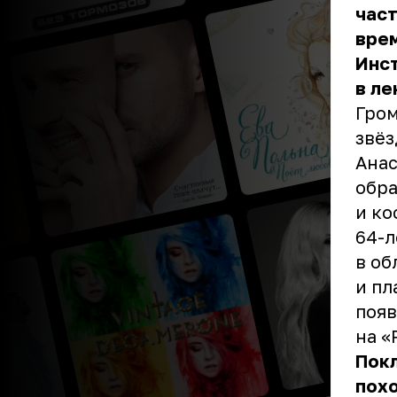
част
врем
Инс
в ле
Гром
звёз
Анас
обра
и ко
64-л
в об
и пл
появ
на «
Покл
похо