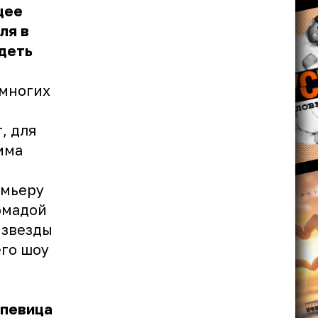
щее
ля в
деть
 многих
, для
има
емьеру
омадой
 звезды
его шоу
 певица