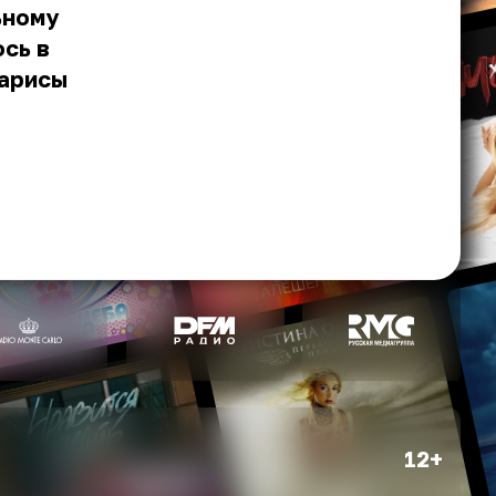
ьному
сь в
Ларисы
12+