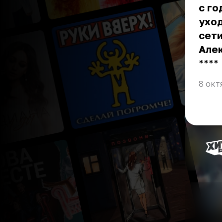
с го
уход
сети
Але
** **
8 окт