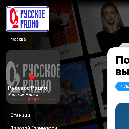
Москва
По
вы
#
Л
Русское Радио
Русское Радио
ЭФИР
Станции
Золотой Граммофон