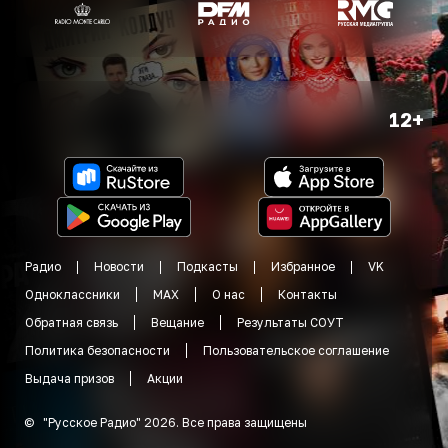
12+
Радио
Новости
Подкасты
Избранное
VK
Одноклассники
MAX
О нас
Контакты
Обратная связь
Вещание
Результаты СОУТ
Политика безопасности
Пользовательское соглашение
Выдача призов
Акции
©
"
Русское Радио
"
2026
.
Все права защищены