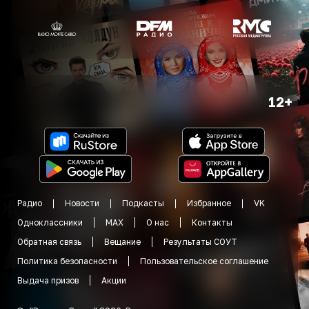
12+
Радио
Новости
Подкасты
Избранное
VK
Одноклассники
MAX
О нас
Контакты
Обратная связь
Вещание
Результаты СОУТ
Политика безопасности
Пользовательское соглашение
Выдача призов
Акции