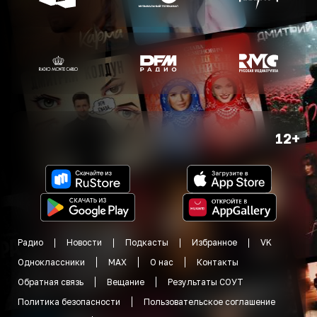
12+
Радио
Новости
Подкасты
Избранное
VK
Одноклассники
MAX
О нас
Контакты
Обратная связь
Вещание
Результаты СОУТ
Политика безопасности
Пользовательское соглашение