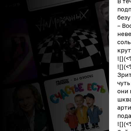
В те
подп
безу
– Во
неве
соль
крут
![](
![](
Зрит
чуть
они 
шква
арти
пода
![](