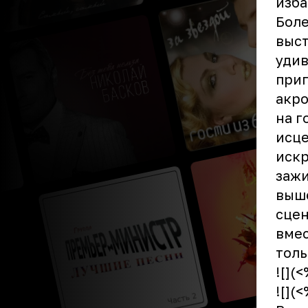
изба
Боле
выст
удив
приг
акро
на г
исце
искр
зажи
выше
сцен
вмес
толь
![](
![](