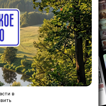
асти в
ивить