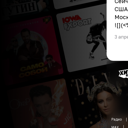
Сейч
США,
Моск
![](
3 апр
Радио
MAX