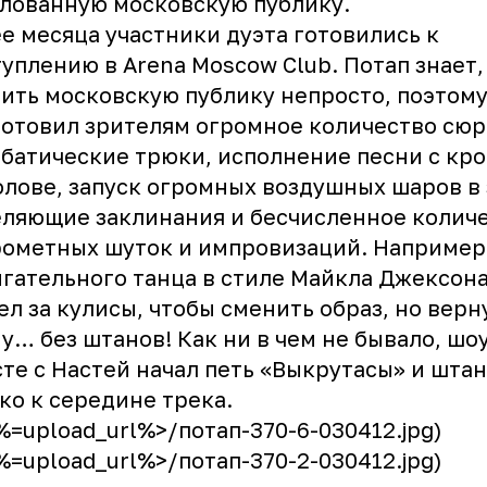
лованную московскую публику.
е месяца участники дуэта готовились к
уплению в Arena Moscow Club. Потап знает,
ить московскую публику непросто, поэтом
отовил зрителям огромное количество сюр
батические трюки, исполнение песни с кр
олове, запуск огромных воздушных шаров в 
ляющие заклинания и бесчисленное колич
ометных шуток и импровизаций. Например,
гательного танца в стиле Майкла Джексон
л за кулисы, чтобы сменить образ, но верн
у… без штанов! Как ни в чем не бывало, шо
те с Настей начал петь «Выкрутасы» и шта
ко к середине трека.
<%=upload_url%>/потап-370-6-030412.jpg)
<%=upload_url%>/потап-370-2-030412.jpg)