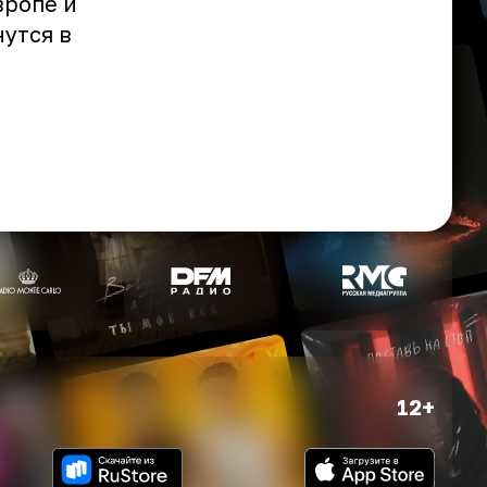
вропе и
утся в
12+