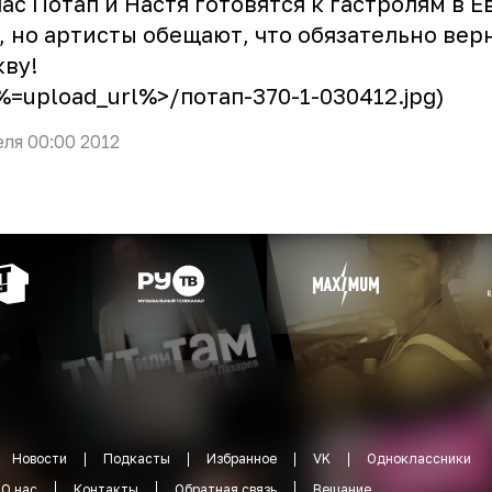
ас Потап и Настя готовятся к гастролям в Е
 но артисты обещают, что обязательно верн
ву!
<%=upload_url%>/потап-370-1-030412.jpg)
еля 00:00 2012
Новости
Подкасты
Избранное
VK
Одноклассники
О нас
Контакты
Обратная связь
Вещание