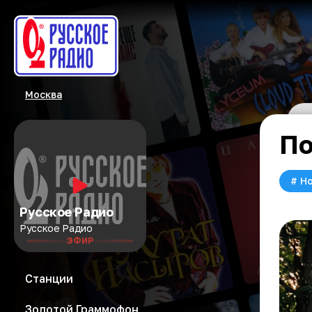
Москва
По
#
Но
Русское Радио
Русское Радио
ЭФИР
Станции
Золотой Граммофон