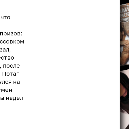
 что
у
призов:
оссовком
зал,
ество
 после
а Потап
улся на
умен
ны надел