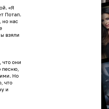
ой. «Я
т Потап.
 но нас
е
мы взяли
, что они
ю песню,
ими. Но
, что
ну и