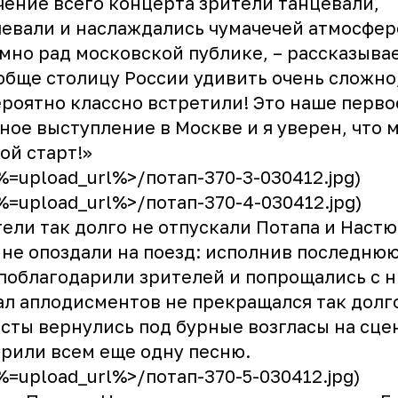
чение всего концерта зрители танцевали,
евали и наслаждались чумачечей атмосфер
мно рад московской публике, – рассказывае
обще столицу России удивить очень сложно,
роятно классно встретили! Это наше перво
ное выступление в Москве и я уверен, что 
ой старт!»
<%=upload_url%>/потап-370-3-030412.jpg)
<%=upload_url%>/потап-370-4-030412.jpg)
ели так долго не отпускали Потапа и Настю
 не опоздали на поезд: исполнив последню
поблагодарили зрителей и попрощались с н
л аплодисментов не прекращался так долго
сты вернулись под бурные возгласы на сце
рили всем еще одну песню.
<%=upload_url%>/потап-370-5-030412.jpg)