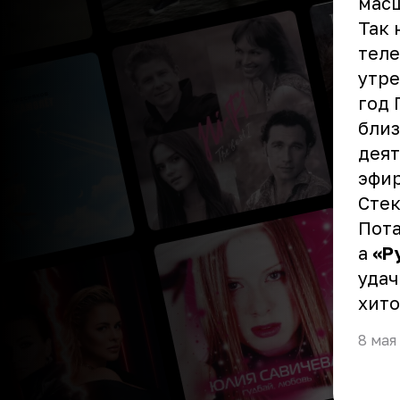
масш
Так 
теле
утре
год 
близ
деят
эфир
Стек
Пота
а
«Р
удач
хито
8 мая