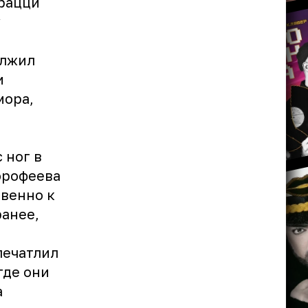
арацци
у
олжил
и
мора,
,
 ног в
орофеева
твенно к
ранее,
печатлил
где они
а