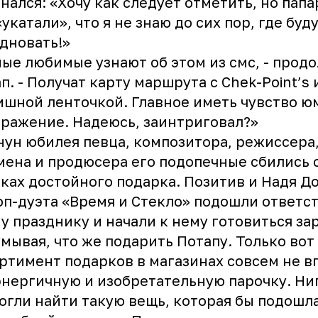
нался: «Хочу как следует отметить, но пап
«укатали», что я не знаю до сих пор, где буд
дновать!»
ые любимые узнают об этом из смс, - прод
п. - Получат карту маршрута с Chek-Point’s 
шной ленточкой. Главное иметь чувство ю
ражение. Надеюсь, заинтриговал?»
нун юбилея певца, композитора, режиссера
ена и продюсера его подопечные сбились с
ках достойного подарка. Позитив и Надя Д
оп-дуэта «Время и Стекло» подошли ответс
у празднику и начали к нему готовиться за
мывая, что же подарить Потапу. Только вот
ртимент подарков в магазинах совсем не в
энергичную и изобретательную парочку. Ни
огли найти такую вещь, которая бы подошл