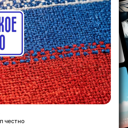
с
ап честно