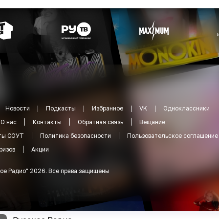
Новости
Подкасты
Избранное
VK
Одноклассники
О нас
Контакты
Обратная связь
Вещание
ты СОУТ
Политика безопасности
Пользовательское соглашение
ризов
Акции
ое Радио
"
2026
.
Все права защищены