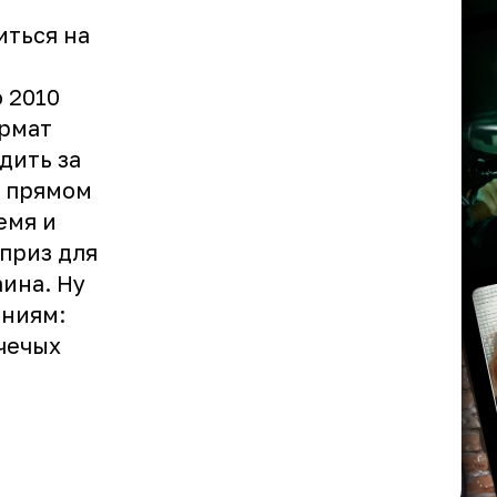
иться на
о 2010
ормат
дить за
в прямом
емя и
приз для
аина. Ну
ениям:
чечых