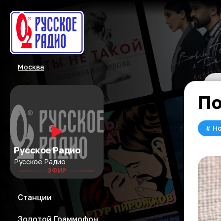
Москва
По
#
Но
Русское Радио
Русское Радио
ЭФИР
Станции
Золотой Граммофон