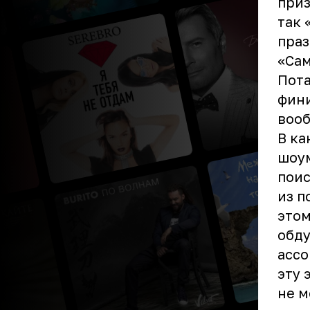
приз
так 
праз
«Сам
Пота
фини
вооб
В ка
шоум
поис
из п
этом
обду
ассо
эту 
не м