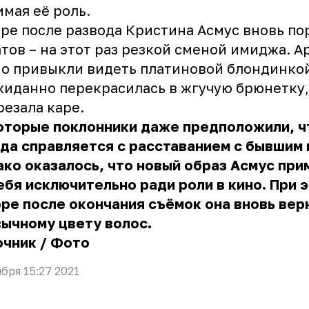
мая её роль.
ре после развода Кристина Асмус вновь по
тов – на этот раз резкой сменой имиджа. А
о привыкли видеть платиновой блондинкой
иданно перекрасилась в жгучую брюнетку,
резала каре.
оторые поклонники даже предположили, ч
да справляется с расставанием с бывшим
ко оказалось, что новый образ Асмус при
ебя исключительно ради роли в кино. При 
ре после окончания съёмок она вновь вер
ычному цвету волос.
очник
/
Фото
ября 15:27 2021