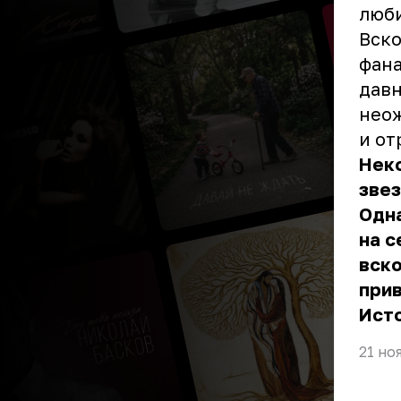
люби
Вско
фана
давн
неож
и от
Нек
звез
Одна
на с
вско
прив
Ист
21 но