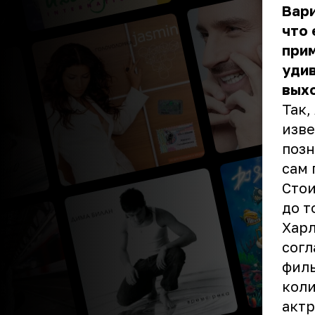
Вари
что 
прим
уди
вых
Так,
изве
позн
сам 
Стои
до т
Харл
согл
филь
коли
актр