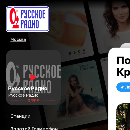
Москва
По
Кр
#
Л
Русское Радио
Русское Радио
ЭФИР
Станции
Золотой Граммофон