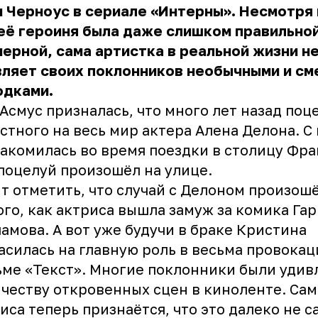
 Черноус в сериале «Интерны». Несмотря 
её героиня была даже слишком правильной
ерной, сама артистка в реальной жизни н
вляет своих поклонников необычными и с
одками.
 Асмус призналась, что много лет назад поц
стного на весь мир актера Алена Делона. С
акомилась во время поездки в столицу Фра
поцелуй произошёл на улице.
т отметить, что случай с Делоном произош
ого, как актриса вышла замуж за комика Га
амова. А вот уже будучи в браке Кристина
асилась на главную роль в весьма провока
ме «Текст». Многие поклонники были удив
честву откровенных сцен в киноленте. Сам
иса теперь признаётся, что это далеко не с