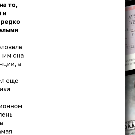
на то,
 и
ередко
мелыми
еловала
 ним она
нции, а
ёл ещё
рика
ционном
лены
а
амая