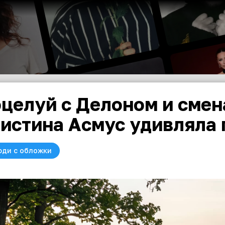
целуй с Делоном и смен
истина Асмус удивляла
юди с обложки