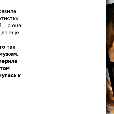
разила
ртистку
, но она
 да ещё
то так
 мужем.
мерила
этом
нулась к