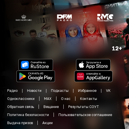
12+
Радио
Новости
Подкасты
Избранное
VK
Одноклассники
MAX
О нас
Контакты
Обратная связь
Вещание
Результаты СОУТ
Политика безопасности
Пользовательское соглашение
Выдача призов
Акции