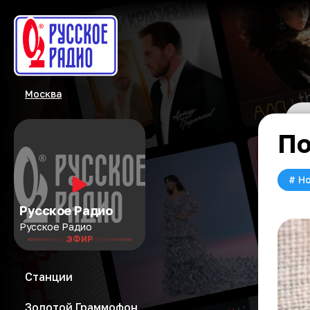
Москва
По
#
Но
Русское Радио
Русское Радио
ЭФИР
Станции
Золотой Граммофон