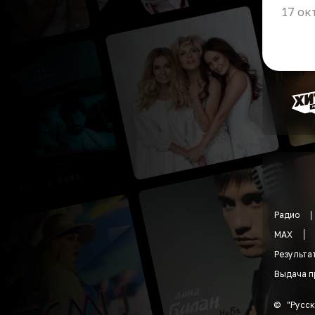
17 ок
Радио
MAX
Результа
Выдача п
©
"
Русск