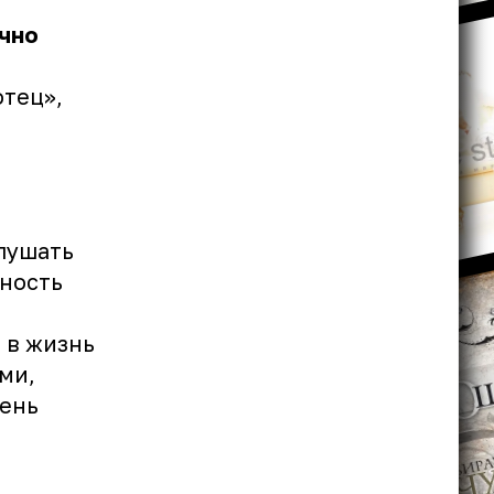
чно
отец»,
слушать
вность
 в жизнь
ми,
день