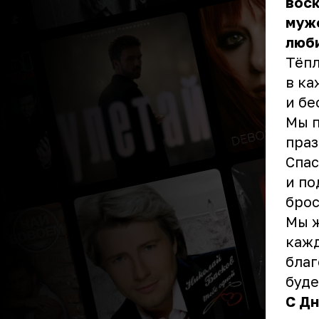
вос
муж
люб
Тёпл
в ка
и бе
Мы п
праз
Спас
и по
брос
Мы ж
кажд
благ
буде
С Дн