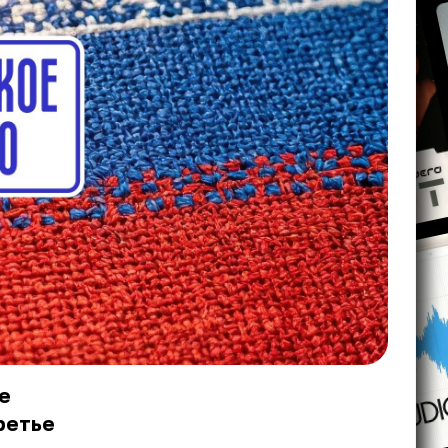
е
ретье