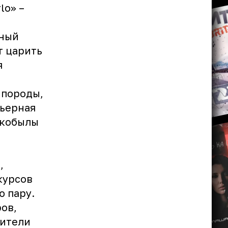
lo»
–
пный
т царить
я
 породы,
рьерная
 кобылы
,
курсов
ю пару.
ов,
дители