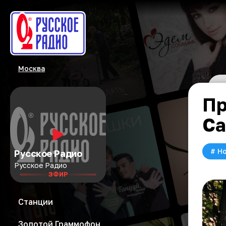
Москва
Пр
Ca
#
Но
Русское Радио
Русское Радио
ЭФИР
Станции
Золотой Граммофон