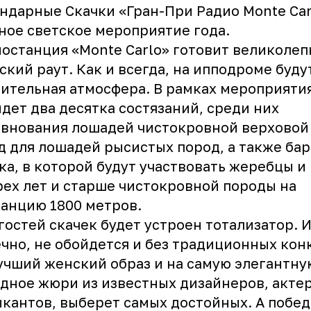
ендарные
Скачки «Гран-При Радио Monte Car
ное светское мероприятие года.
останция «Monte Carlo» готовит великоле
ский раут. Как и всегда, на ипподроме буду
ительная атмосфера. В рамках мероприяти
дет два десятка состязаний, среди них
внования лошадей чистокровной верховой
д для лошадей рысистых пород, а также ба
ка, в которой будут участвовать жеребцы и
рех лет и старше чистокровной породы на
анцию 1800 метров.
гостей скачек будет устроен тотализатор. И
чно, не обойдется и без традиционных кон
учший женский образ и на самую элегантну
дное жюри из известных дизайнеров, актер
кантов, выберет самых достойных. А побе