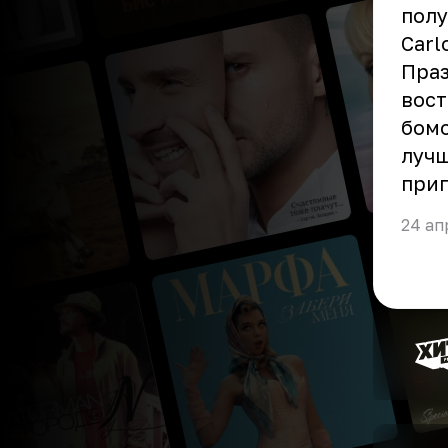
полу
Carl
Праз
вост
бомо
лучш
приг
24 ап