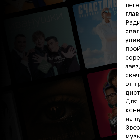
лег
глав
Ради
свет
удив
прой
соре
заез
скач
от т
дист
Для 
коне
на л
Звез
музы