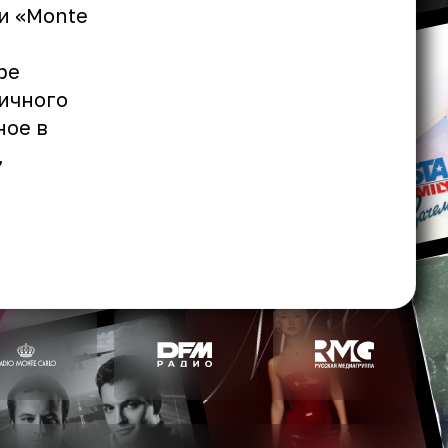
и «Monte
ре
ичного
ное в
,