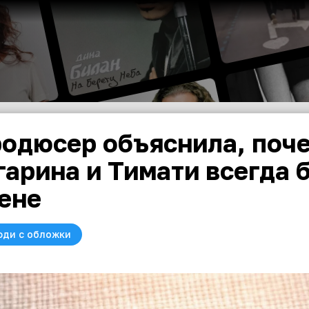
одюсер объяснила, поч
гарина и Тимати всегда 
ене
юди с обложки