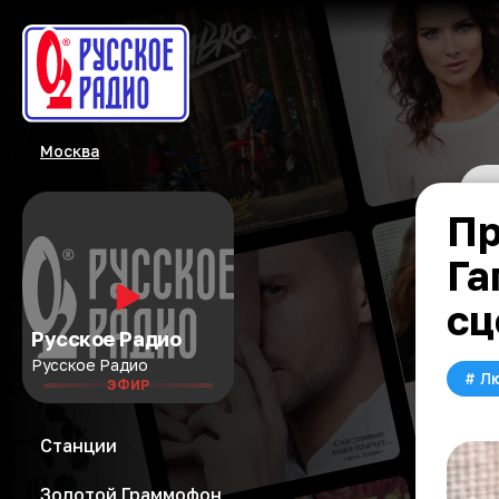
Москва
Пр
Га
сц
Русское Радио
Русское Радио
#
Л
ЭФИР
Станции
Золотой Граммофон