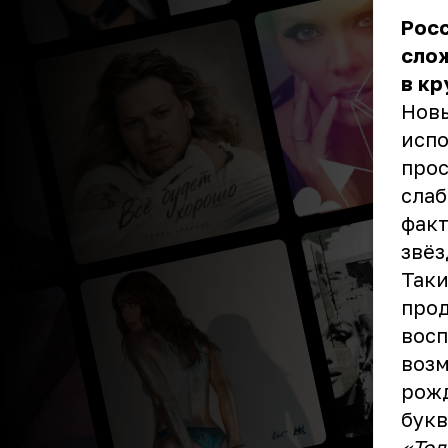
Рос
слож
в кр
Новы
испо
прос
слаб
факт
звёз
Таки
прод
восп
возм
рожд
букв
«Тол