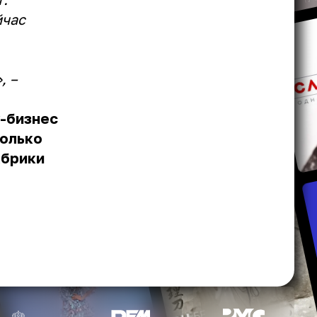
йчас
, –
-бизнес
только
абрики