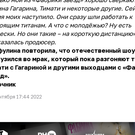
на Гагарина, Тимати и некоторые другие. Се
я моих наступило. Они сразу шли работать к
оящим титанам. А что с молодёжью? Ну есть
ески. Но они такие – на короткую дистанцию»
азалась продюсер.
фулина повторила, что отечественный шоу
узился во мрак, который пока разгоняют 
ти с Гагариной и другими выходцами с «Ф
д».
очник
нтября 17:44 2022