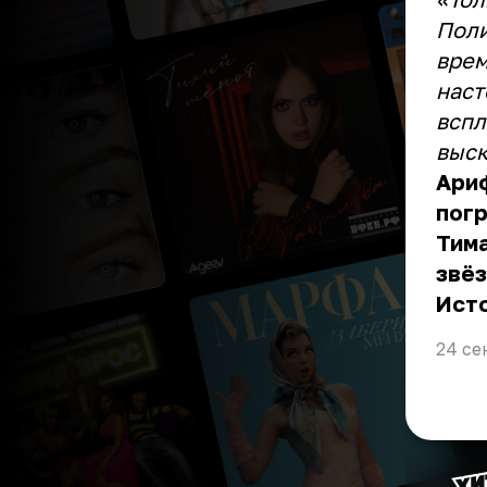
Поли
врем
наст
вспл
выск
Ари
погр
Тима
звёз
Ист
24 се