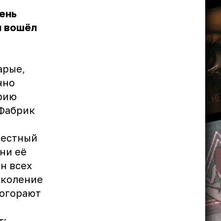
ень
н вошёл
арые,
нно
трию
«Фабрик
вестный
ни её
н всех
околение
рогорают
т: