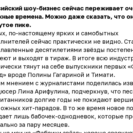
сийский шоу-бизнес сейчас переживает оч
ные времена. Можно даже сказать, что о
утое пике.
х, по-настоящему ярких и самобытных
лнителей сейчас практически не видно. Ст
лавленные десятилетиями звёзды постепе
еют и выходят в тираж. В итоге всю индус
ически тянут на себе выпускники первых 
д» вроде Полины Гагариной и Тимати.
м мнением с журналистами поделилась из
юсер Лина Арифулина, подчеркнув, что пес
итанников долгие годы не покидают верши
ожных хит-парадов. В то же время новое п
ает лишь бабочек-однодневок, которые п
ально за пару месяцев.
ько мои из «Фабрики звёзд» хорошо сверкаю