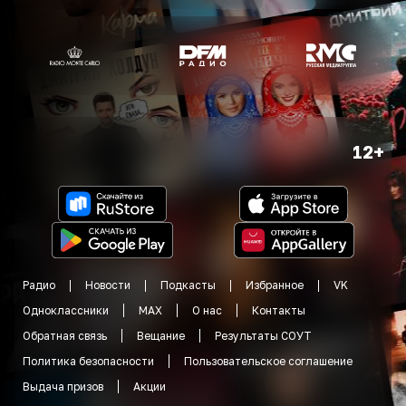
12+
Радио
Новости
Подкасты
Избранное
VK
Одноклассники
MAX
О нас
Контакты
Обратная связь
Вещание
Результаты СОУТ
Политика безопасности
Пользовательское соглашение
Выдача призов
Акции