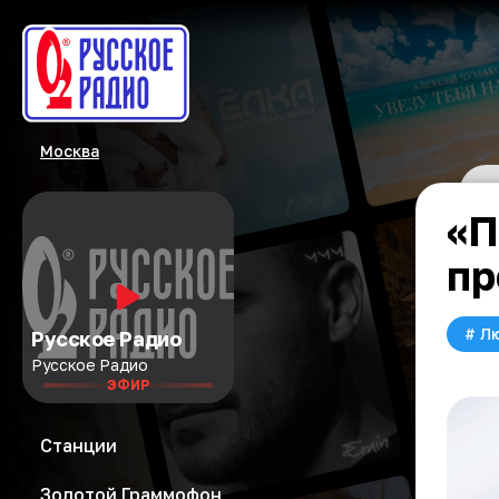
Москва
«П
пр
#
Л
Русское Радио
Русское Радио
ЭФИР
Станции
Золотой Граммофон