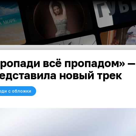
ропади всё пропадом» —
едставила новый трек
юди с обложки