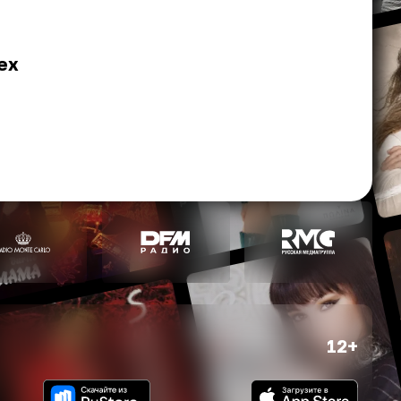
ех
12+