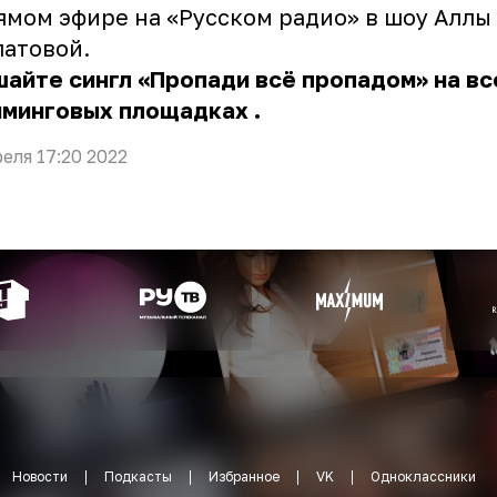
ямом эфире на «Русском радио» в шоу Аллы
атовой.
айте сингл «Пропади всё пропадом»
на вс
иминговых площадках
.
реля 17:20 2022
Новости
Подкасты
Избранное
VK
Одноклассники