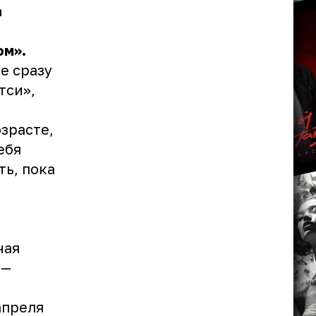
а
ом».
е сразу
тси»,
озрасте,
ебя
ть, пока
ная
 —
апреля