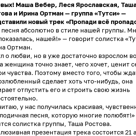
вых! Маша Вебер, Леся Ярославская, Таш
ова и Ирина Ортман — группа «Тутси» —
ставили новый трек «Пропади всё пропад
 песня абсолютно в стиле нашей группы. Мн
показалась, нашей!» — говорит солистка «Ту
на Ортман.
л о любви, но в уже достаточно взрослом в
а женщина точно знает, чего хочет, ценит с
ои чувства. Поэтому вместо того, чтобы жда
озлюбленный сделает хоть что-нибудь, она
рает отпустить его и строить свою жизнь
стоятельно.
читаю, у нас получилась красивая, чувствен
лодичная песня, которую многие полюбят!»
тся солистка группы, Таша Ростова.
люзивная презентация трека состоится 21 