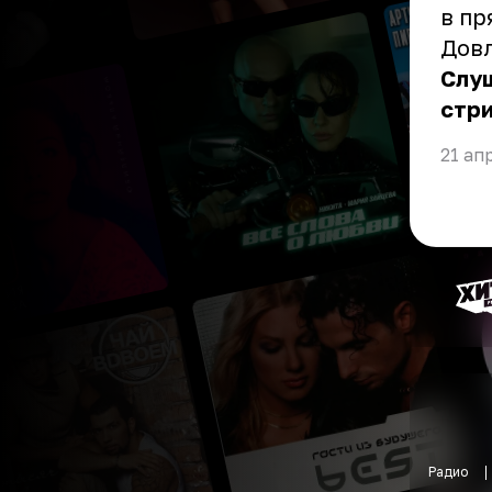
в пр
Довл
Слуш
стр
21 ап
Радио