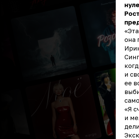
нуле
Рост
пред
«Эта
она 
Ири
Синг
когд
и св
ее в
выби
само
«Я с
и ме
дели
Экск