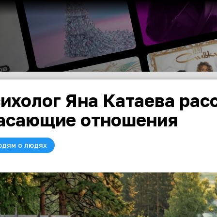
ихолог Яна Катаева расс
асающие отношения
юдям о людях