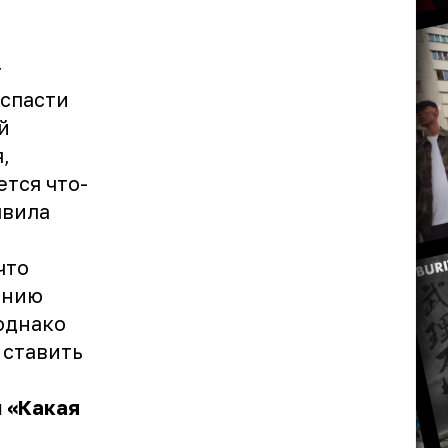
т
 спасти
й
,
ется что-
явила
что
ению
однако
 ставить
м «Какая