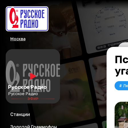
Москва
Пс
уг
#
Л
Русское Радио
Русское Радио
ЭФИР
Станции
Золотой Граммофон