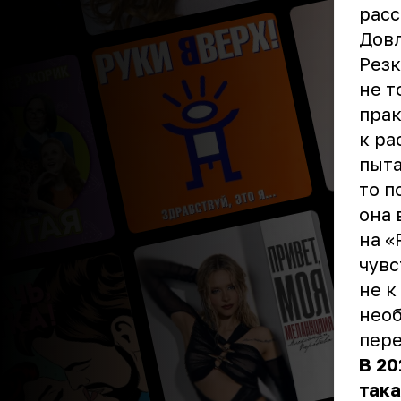
расс
Довл
Резк
не т
прак
к ра
пыта
то п
она 
на «
чувс
не к
необ
пере
В 20
така