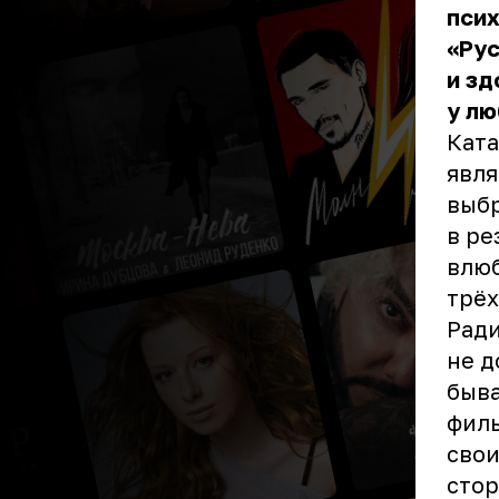
псих
«Рус
и зд
у лю
Ката
явля
выбр
в ре
влюб
трёх
Ради
не д
быва
филь
свои
стор