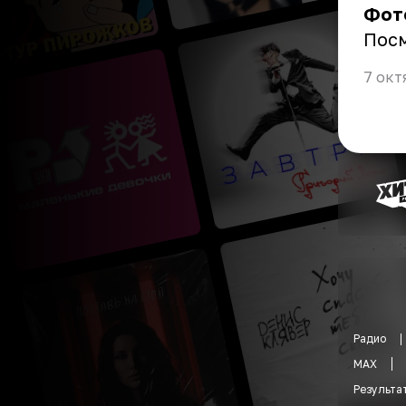
Фот
Пос
7 окт
Радио
MAX
Результа