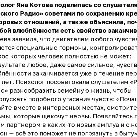
олог Яна Котова поделилась со слушател
ского Радио» советами по сохранению кр
оровых отношений, а также объяснила, по
бой влюблённости есть свойство заканчив
ева заявила, что двигателем любого чувств
ются специальные гормоны, контролирова
ос которых человек полностью не может:
зультате любое, даже самое сильное, чувст
лённости заканчивается уже в течение пе
 лет. Психолог посоветовала слушателям «
о» разнообразить семейную жизнь, чтобы
опускать подобного угасания чувств: «Поча
йте вместе в интересных местах, смотрите
мы, которые щекочут нервы. Появляйтесь 
м партнёром в каких-то новых амплуа и с н
он — всё это поможет не погрязнуть в быту»