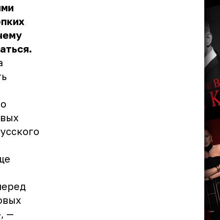
ями
епких
чему
аться.
а
ть
во
рвых
Русского
ще
перед
овых
, —