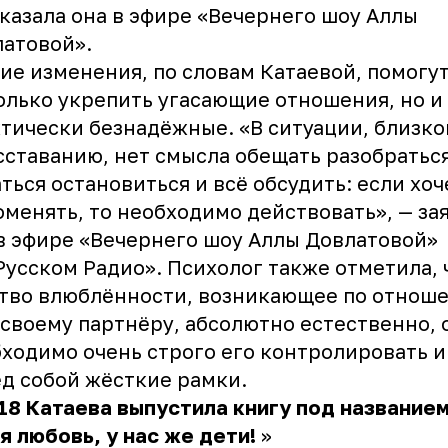
казала она в эфире «Вечернего шоу Аллы
атовой».
ие изменения, по словам Катаевой, помогу
олько укрепить угасающие отношения, но и
тически безнадёжные. «В ситуации, близко
сставанию, нет смысла обещать разобраться
ться остановиться и всё обсудить: если хоч
оменять, то необходимо действовать», — за
в эфире «Вечернего шоу Аллы Довлатовой»
Русском Радио». Психолог также отметила, 
тво влюблённости, возникающее по отнош
 своему партнёру, абсолютно естественно, 
ходимо очень строго его контролировать и
д собой жёсткие рамки.
18 Катаева выпустила книгу под название
я любовь, у нас же дети!
»