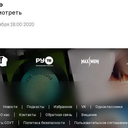
о
мотреть
ября 18:00 2020
Новости
Подкасты
Избранное
VK
Одноклассники
О нас
Контакты
Обратная связь
Вещание
ты СОУТ
Политика безопасности
Пользовательское соглашение