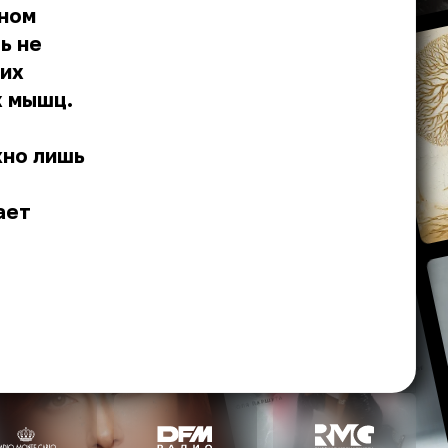
вном
ь не
них
х мышц.
жно лишь
ает