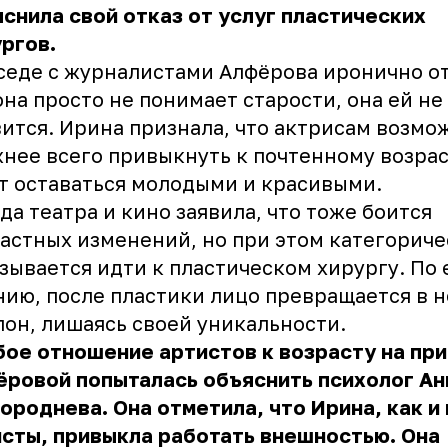
снила свой отказ от услуг пластических
ургов.
седе с журналистами Алфёрова иронично о
она просто не понимает старости, она ей не
ится. Ирина признала, что актрисам возмо
нее всего привыкнуть к почтенному возрас
т оставаться молодыми и красивыми.
да театра и кино заявила, что тоже боится
астных изменений, но при этом категорич
зывается идти к пластическом хирургу. По 
ию, после пластики лицо превращается в 
он, лишаясь своей уникальности.
ое отношение артистов к возрасту на пр
ровой попыталась объяснить психолог Ан
ороднева. Она отметила, что Ирина, как и
сты, привыкла работать внешностью. Она