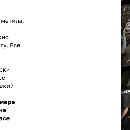
тметила,
жно
ту. Все
ески
её
некий
имере
на
 все