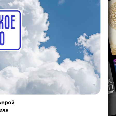
ьерой
еля