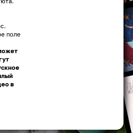
уюта.
с.
ое поле
 может
гут
ускное
плый
део в