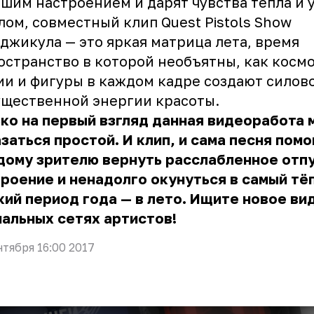
шим настроением и дарят чувства тепла и 
лом, совместный клип Quest Pistols Show
джикула — это яркая матрица лета, время
остранство в которой необъятны, как космо
и и фигуры в каждом кадре создают силов
щественной энергии красоты.
ко на первый взгляд данная видеоработа
заться простой. И клип, и сама песня помо
дому зрителю вернуть расслабленное отп
роение и ненадолго окунуться в самый тё
кий период года — в лето. Ищите новое ви
альных сетях артистов!
нтября 16:00 2017