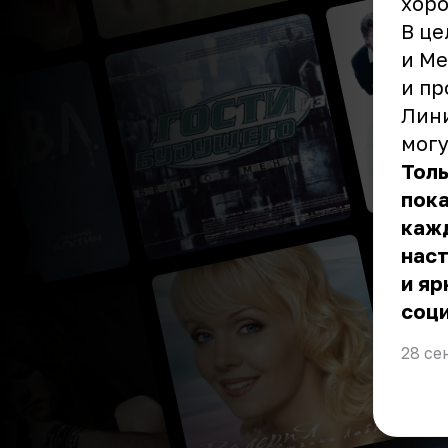
хоро
В це
и Ме
и пр
Лини
могу
Толь
пока
каж
наст
и яр
соци
28 се