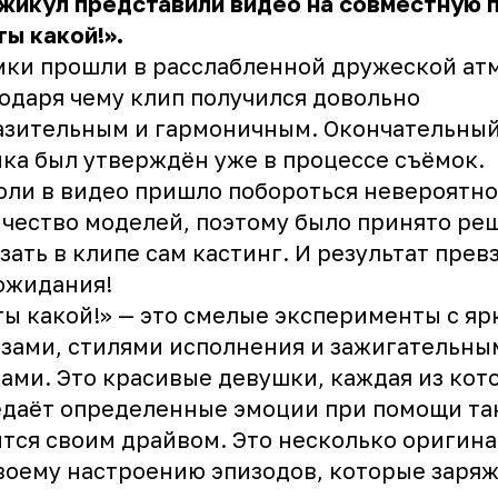
жикул представили видео на совместную 
ты какой!».
ки прошли в расслабленной дружеской ат
одаря чему клип получился довольно
азительным и гармоничным. Окончательны
ка был утверждён уже в процессе съёмок.
оли в видео пришло побороться невероятн
чество моделей, поэтому было принято ре
зать в клипе сам кастинг. И результат пре
ожидания!
ты какой!» — это смелые эксперименты с я
зами, стилями исполнения и зажигательны
ами. Это красивые девушки, каждая из кот
даёт определенные эмоции при помощи та
тся своим драйвом. Это несколько оригин
воему настроению эпизодов, которые заря