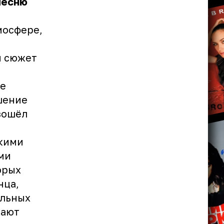
песню
мосфере,
й сюжет
ое
шение
взошёл
ркими
ми
орых
нца,
альных
жают