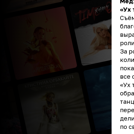
Мед
«Ух 
Съём
благ
выр
роли
За р
коли
пока
все 
«Ух 
обра
танц
пере
дели
по с