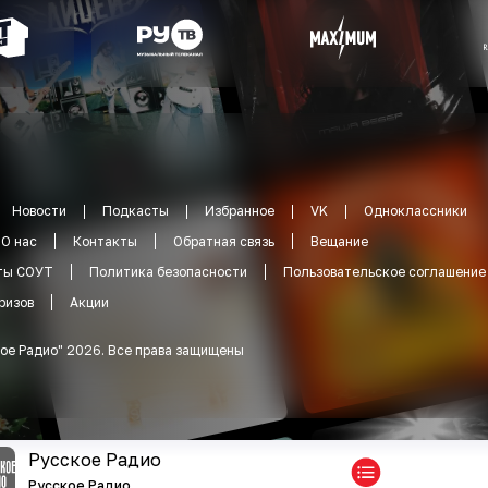
Новости
Подкасты
Избранное
VK
Одноклассники
О нас
Контакты
Обратная связь
Вещание
ты СОУТ
Политика безопасности
Пользовательское соглашение
ризов
Акции
ое Радио
"
2026
.
Все права защищены
Русское Радио
Русское Радио