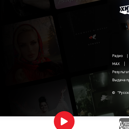
Радио
MAX
Результа
Выдача п
©
"
Русск