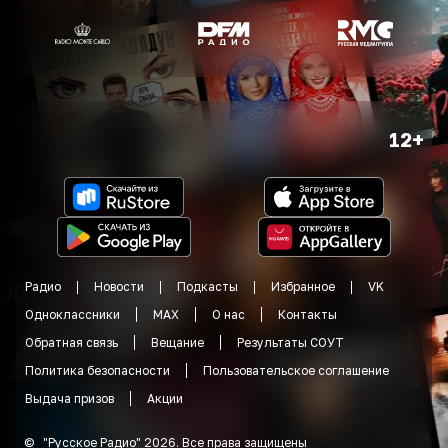
12+
Радио
Новости
Подкасты
Избранное
VK
Одноклассники
MAX
О нас
Контакты
Обратная связь
Вещание
Результаты СОУТ
Политика безопасности
Пользовательское соглашение
Выдача призов
Акции
©
"
Русское Радио
"
2026
.
Все права защищены