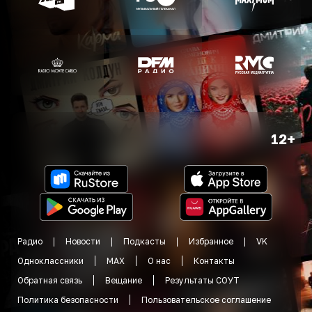
12+
Радио
Новости
Подкасты
Избранное
VK
Одноклассники
MAX
О нас
Контакты
Обратная связь
Вещание
Результаты СОУТ
Политика безопасности
Пользовательское соглашение