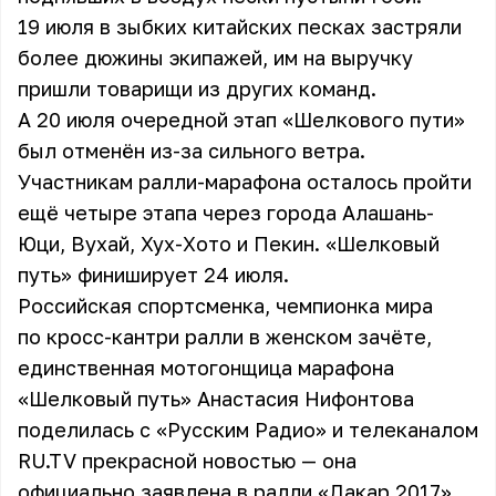
19 июля в зыбких китайских песках застряли
более дюжины экипажей, им на выручку
пришли товарищи из других команд.
А 20 июля очередной этап «Шелкового пути»
был отменён из-за сильного ветра.
Участникам ралли-марафона осталось пройти
ещё четыре этапа через города Алашань-
Юци, Вухай, Хух-Хото и Пекин. «Шелковый
путь» финиширует 24 июля.
Российская спортсменка, чемпионка мира
по кросс-кантри ралли в женском зачёте,
единственная мотогонщица марафона
«Шелковый путь» Анастасия Нифонтова
поделилась с «Русским Радио» и телеканалом
RU.TV прекрасной новостью — она
официально заявлена в ралли «Дакар 2017».