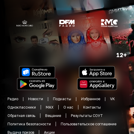
12+
Радио
Новости
Подкасты
Избранное
VK
Одноклассники
MAX
О нас
Контакты
Обратная связь
Вещание
Результаты СОУТ
Политика безопасности
Пользовательское соглашение
Выдача призов
Акции