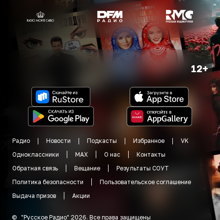
12+
Радио
Новости
Подкасты
Избранное
VK
Одноклассники
MAX
О нас
Контакты
Обратная связь
Вещание
Результаты СОУТ
Политика безопасности
Пользовательское соглашение
Выдача призов
Акции
©
"
Русское Радио
"
2026
.
Все права защищены