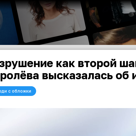
зрушение как второй ша
ролёва высказалась об 
юди с обложки