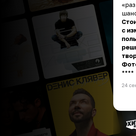
«раз
шанс
Стои
с из
поль
реши
тво
Фот
** **
24 се