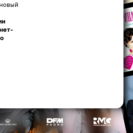
 новый
ии
нет-
то