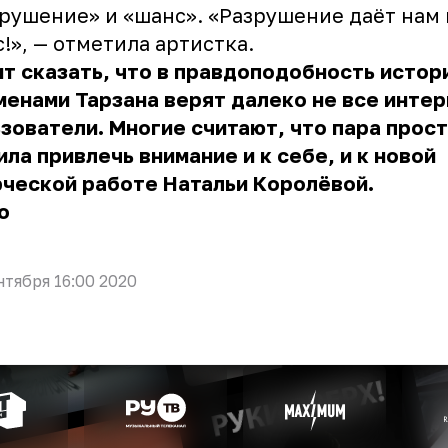
рушение» и «шанс». «Разрушение даёт нам
!», — отметила артистка.
т сказать, что в правдоподобность истор
менами Тарзана верят далеко не все интер
зователи. Многие считают, что пара прос
ла привлечь внимание и к себе, и к новой
рческой работе Натальи Королёвой.
о
нтября 16:00 2020