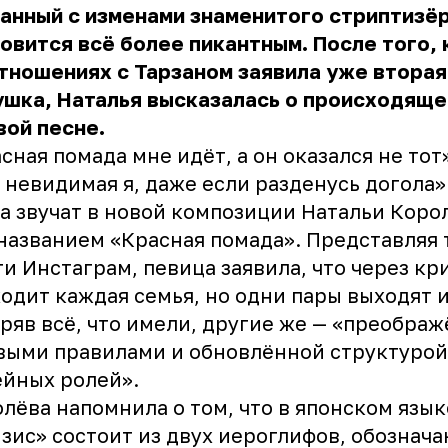
анный с изменами знаменитого стриптизёр
овится всё более пикантным. После того, 
тношениях с Тарзаном заявила уже вторая
шка, Наталья высказалась о происходящем
вой песне.
сная помада мне идёт, а он оказался не тот»
 невидимая я, даже если разденусь догола»
а звучат в новой композиции Натальи Коро
названием «Красная помада».
Представляя 
ти Инстаграм
, певица заявила, что через кр
одит каждая семья, но одни пары выходят и
ряв всё, что имели, другие же — «преобра
выми правилами и обновлённой структурой
йных ролей».
олёва
напомнила о том, что в японском язык
зис» состоит из двух иероглифов, обознач