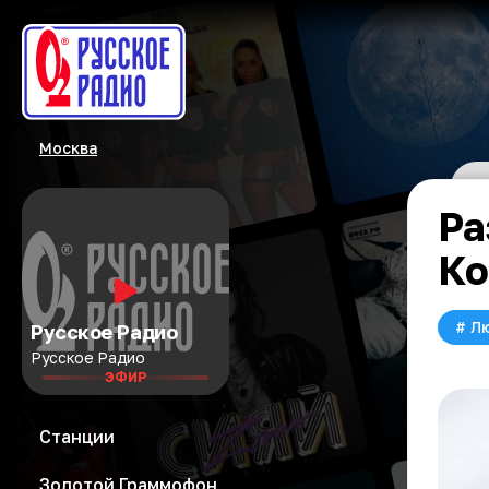
Москва
Ра
Ко
#
Л
Русское Радио
Русское Радио
ЭФИР
Станции
Золотой Граммофон