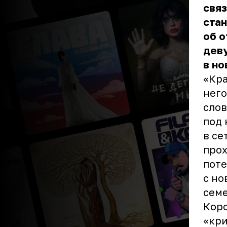
связ
стан
об о
деву
в но
«Кра
него
слов
под 
в се
прох
поте
с но
семе
Кор
«кри