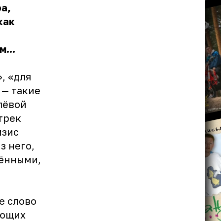
а,
как
...
, «для
 — такие
лёвой
трек
изис
з него,
жёнными,
е слово
ающих