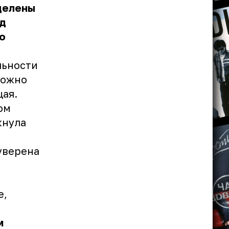
ацелены
ад
о
льности
можно
щая.
ом
кнула
уверена
е,
м