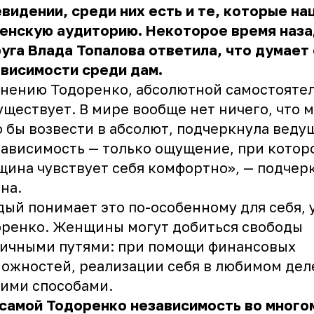
видении, среди них есть и те, которые н
женскую аудиторию. Некоторое время наз
уга Влада Топалова ответила, что думает 
висимости среди дам.
нению Тодоренко, абсолютной самостояте
уществует. В мире вообще нет ничего, что 
 бы возвести в абсолют, подчеркнула веду
ависимость — только ощущение, при котор
ина чувствует себя комфортно», — подчер
на.
ый понимает это по-особенному для себя, 
ренко. Женщины могут добиться свободы
ичными путями: при помощи финансовых
ожностей, реализации себя в любимом дел
ими способами.
самой Тодоренко независимость во много