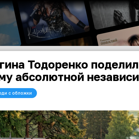
гина Тодоренко поделил
му абсолютной независ
юди с обложки