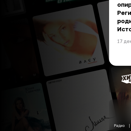
опир
Реги
род
Ист
17 де
Радио