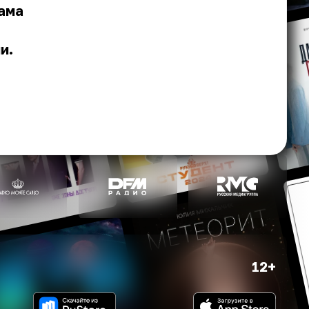
сама
и.
12+