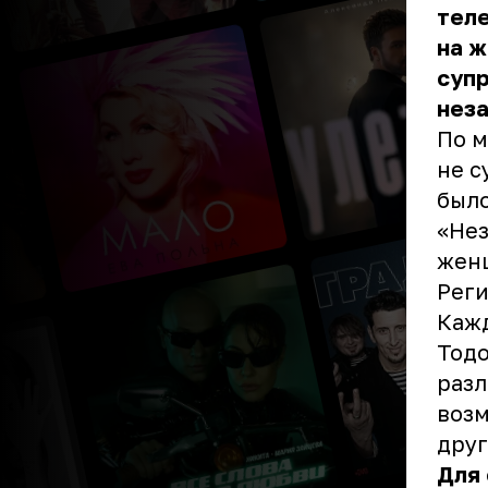
теле
на 
супр
неза
По м
не с
было
«Нез
женщ
Реги
Кажд
Тодо
разл
возм
друг
Для 