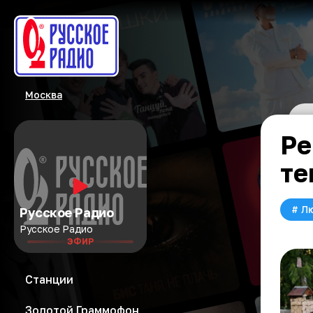
Москва
Ре
те
#
Л
Русское Радио
Русское Радио
ЭФИР
Станции
Золотой Граммофон