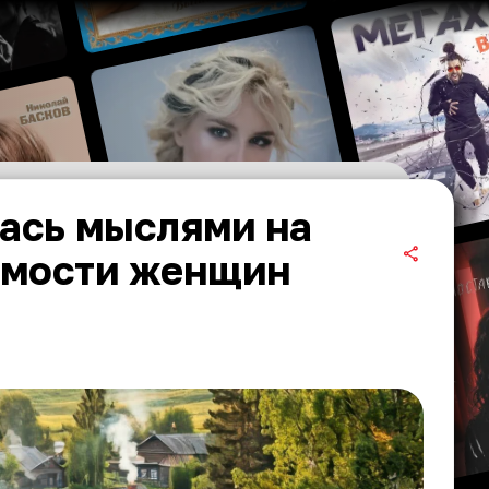
ась мыслями на
имости женщин