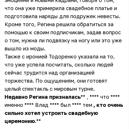
эмоциями и новыми кадрами, говоря о том,
что она уже примерила свадебное платье и
подготовила наряды для подружек невесты.
Кроме того, Регина решила обратиться за
помощью к своим подписчикам, задав вопрос
о том, нужна ли подвязку на ногу или это уже
вышло из моды.
Также с иронией Тодоренко указала на то,
что уже успела посчитать, сколько людей
сейчас трудится над организацией
торжества. По ощущениям, они готовят
целый спектакль с мировым турне.
Недавно
Регина
призналась
** , **** что ****
именно **** Влад **** был **** тем
,
кто
очень
сильно
хотел
устроить
свадебную
церемонию
.**